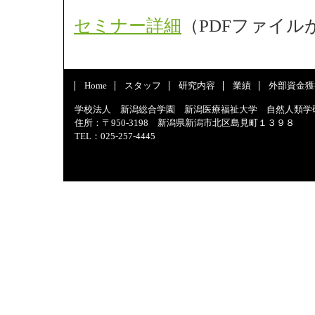
セミナー詳細
（PDFファイル
Home
スタッフ
研究内容
業績
外部資金獲
学校法人 新潟総合学園 新潟医療福祉大学 自然人類学
住所：〒950-3198 新潟県新潟市北区島見町１３９８
TEL：025-257-4445