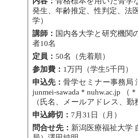
内容：
骨格標本を用いた骨学
発生、年齢推定、性判定、法医
学）
講師：
国内各大学と研究機関
者10名
定員：
50名（先着順）
参加費：
1万円（学生5千円）
申込先：
骨学セミナー事務局 
junmei-sawada＊nuhw.a
（氏名、メールアドレス、勤
申込締切：
7月31日（月）
問合せ先：
新潟医療福祉大学
局）澤田純明