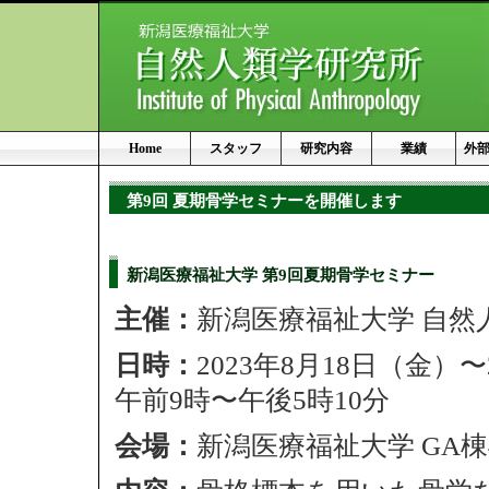
Home
スタッフ
研究内容
業績
外
第9回 夏期骨学セミナーを開催します
新潟医療福祉大学 第9回夏期骨学セミナー
主催：
新潟医療福祉大学 自然
日時：
2023年8月18日（金）
午前9時〜午後5時10分
会場：
新潟医療福祉大学 GA棟4