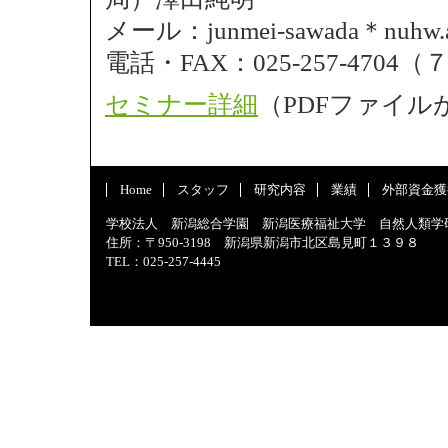
メール：junmei-sawada＊n
電話・FAX：025-257-470
セミナー詳細
（PDFファイル
Home
スタッフ
研究内容
業績
外部資金獲
学校法人 新潟総合学園 新潟医療福祉大学 自然人類学
住所：〒950-3198 新潟県新潟市北区島見町１３９８
TEL：025-257-4445