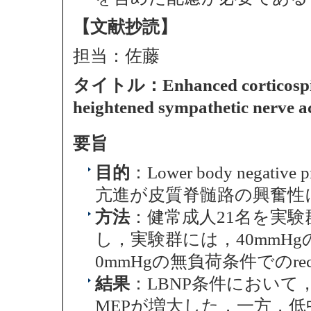
【文献抄読】
担当：佐藤
タイトル：Enhanced corticospinal 
heightened sympathetic nerve ac
要旨
目的
：Lower body negati
亢進が皮質脊髄路の興奮性
方法
：健常成人21名を実験
し，実験群には，40mmH
0mmHgの無負荷条件でのrecru
結果
：LBNP条件において，
MEPが増大した．一方，低中