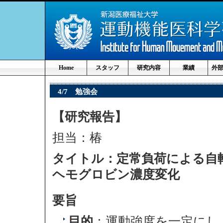
Home
スタッフ
研究内容
業績
外
4/7 勉強会
【研究報告】
担当：椿
タイトル：定常負荷による自
ヘモグロビン濃度変化
要旨
目的
：運動強度を一定にし