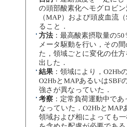
の頭部酸素化ヘモグロビン濃
（MAP）および頭皮血流（
ること．
方法
：最高酸素摂取量の50
メータ駆動を行い，その間の
た，領域ごとに変化の仕方を
出した．
結果
：領域により，O2H
O2HbとMAPあるいはSB
強さが異なっていた．
考察
：定常負荷運動中であっ
なっていた．O2HbとMA
領域および相によっても一
を含めた配慮が必要である