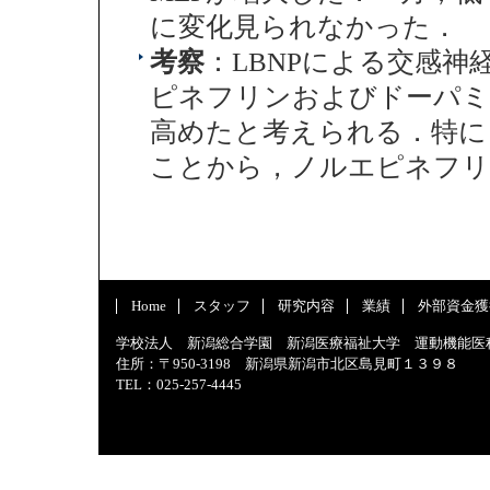
に変化見られなかった．
考察
：LBNPによる交感
ピネフリンおよびドーパミ
高めたと考えられる．特に，
ことから，ノルエピネフリ
Home
スタッフ
研究内容
業績
外部資金獲
学校法人 新潟総合学園 新潟医療福祉大学 運動機能医
住所：〒950-3198 新潟県新潟市北区島見町１３９８
TEL：025-257-4445