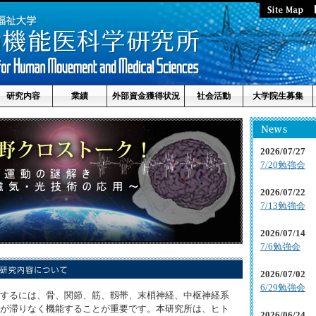
研究内容
業績
外部資金獲得状況
社会活動
大学院生募集
2026/07/27
7/20勉強会
2026/07/22
7/13勉強会
2026/07/14
7/6勉強会
2026/07/02
6/29勉強会
するには、骨、関節、筋、靱帯、末梢神経、中枢神経系
が滞りなく機能することが重要です。本研究所は、ヒト
2026/06/24