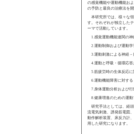
の感覚機能や運動機能およ
の予防と最良の治療法を開
本研究所では、様々な領
す。それぞれが独立したテ
ーマで活動しています。
1.感覚運動機能連関の
2.運動制御および運動
3.運動刺激による神経
4.運動と呼吸・循環応
5.筋疲労時の生体反応
6.運動機能障害に対す
7.身体運動分析および
8.健康増進のための運
研究手法としては、経頭
流電気刺激、誘発筋電図、近
動作解析装置、床反力計、
用した研究になります。