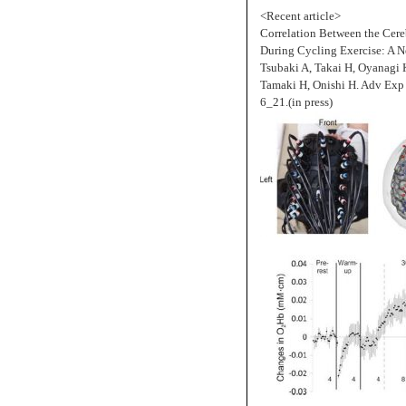
<Recent article>
Correlation Between the Cer
During Cycling Exercise: A N
Tsubaki A, Takai H, Oyanagi 
Tamaki H, Onishi H. Adv Exp
6_21.(in press)