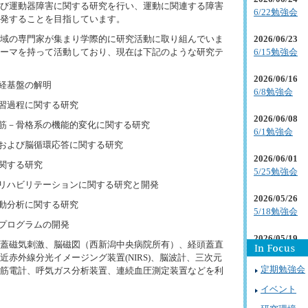
び運動器障害に関する研究を行い、運動に関連する障害
6/22勉強会
発することを目指しています。
域の専門家が集まり学際的に研究活動に取り組んでいま
2026/06/23
ーマを持って活動しており、現在は下記のような研究テ
6/15勉強会
2026/06/16
神経基盤の解明
6/8勉強会
学習過程に関する研究
2026/06/08
－筋－骨格系の機能的変化に関する研究
6/1勉強会
答および脳循環応答に関する研究
2026/06/01
に関する研究
5/25勉強会
るリハビリテーションに関する研究と開発
2026/05/26
行動分析に関する研究
5/18勉強会
動プログラムの開発
2026/05/19
蓋磁気刺激、脳磁図（西新潟中央病院所有）、経頭蓋直
5/11勉強会
赤外線分光イメージング装置(NIRS)、脳波計、三次元
定期勉強会
筋電計、呼気ガス分析装置、連続血圧測定装置などを利
2026/05/06
イベント
4/27勉強会