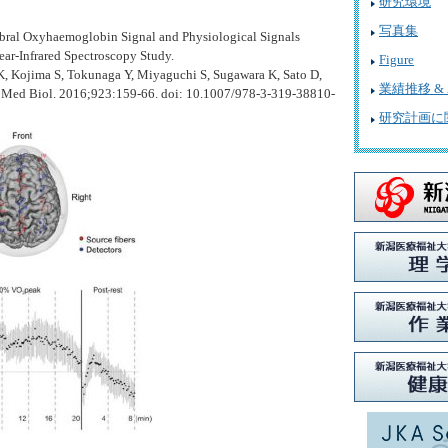
研究環境
2026/04/22
写真集
4/20勉強会
ebral Oxyhaemoglobin Signal and Physiological Signals
ear-Infrared Spectroscopy Study.
Figure
2026/04/20
K, Kojima S, Tokunaga Y, Miyaguchi S, Sugawara K, Sato D,
業績推移 & A
4/13勉強会
 Med Biol. 2016;923:159-66. doi: 10.1007/978-3-319-38810-
研究計画に
2026/04/13
4/6勉強会
2026/04/07
3/30勉強会
2026/03/30
3/23勉強会
2026/03/30
3/16勉強会
2026/03/09
3/2勉強会
2026/02/17
2/9勉強会