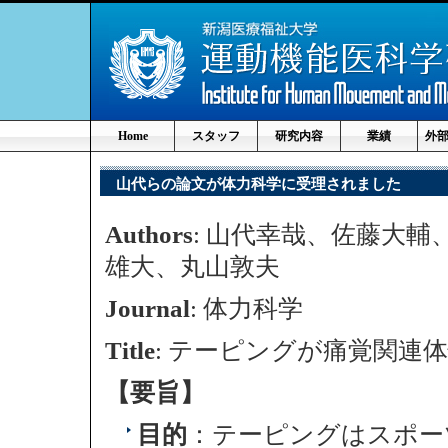
Home
スタッフ
研究内容
業績
外
山代らの論文が体力科学に受理されました
Authors
: 山代幸哉、佐藤大
雄大、丸山敦夫
Journal
: 体力科学
Title
: テーピングが痛覚関連
【要旨】
目的
：テーピングはスポー