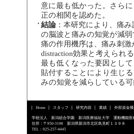
意に最も低かった。さらに
正の相関を認めた。
結論
：本研究により、痛み
の脳波と痛みの知覚が減弱
痛の作用機序は、痛み刺激
distraction効果と考
最も低くなった要因として
貼付することにより生じる
みの知覚を減らしている可
Home
スタッフ
研究内容
業績
外部資金獲
学校法人 新潟総合学園 新潟医療福祉大学 運動機能医
住所：〒950-3198 新潟県新潟市北区島見町１３９８
TEL：025-257-4445