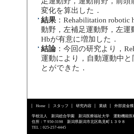
足運動野，運動前野，前頭前野のox
変化を算出した．
結果
：Rehabilitation 
動野，左補足運動野，左運動前野
Hbが有意に増加した．
結論
：今回の研究より，Rehabil
運動により，自動運動中と
とができた．
Home
スタッフ
研究内容
業績
外部資金獲
学校法人 新潟総合学園 新潟医療福祉大学 運動機能医
住所：〒950-3198 新潟県新潟市北区島見町１３９８
TEL：025-257-4445