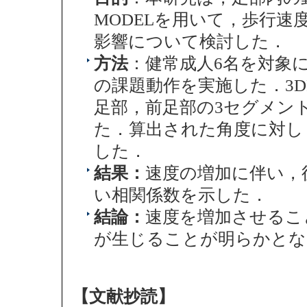
MODELを用いて，歩行
影響について検討した．
方法
：健常成人6名を対象
の課題動作を実施した．3DF
足部，前足部の3セグメン
た．算出された角度に対し
した．
結果：
速度の増加に伴い，
い相関係数を示した．
結論：
速度を増加させるこ
が生じることが明らかとな
【文献抄読】