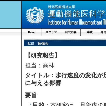
Home
スタッフ
研究内容
業績
外
8/25 勉強会
【研究報告】
担当：高林
タイトル：
歩行速度の変化が
に与える影響
要旨
目的
：本研究は，足部内の動