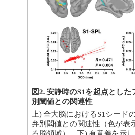
図2. 安静時のS1を起点と
別閾値との関連性
上) 全大脳におけるS1シー
弁別閾値との関連性（色が表
る脳領域），下) 有意差を示