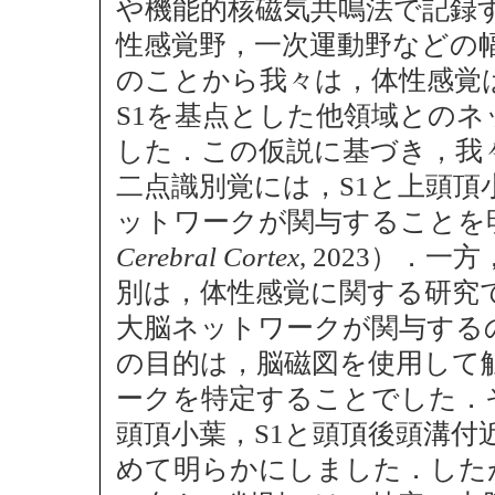
や機能的核磁気共鳴法で記録
性感覚野，一次運動野などの
のことから我々は，体性感覚
S1を基点とした他領域との
した．この仮説に基づき，我
二点識別覚には，S1と上頭頂
ットワークが関与することを明らかに
Cerebral Cortex
, 2023）．
別は，体性感覚に関する研究
大脳ネットワークが関与する
の目的は，脳磁図を使用して
ークを特定することでした．
頭頂小葉，S1と頭頂後頭溝
めて明らかにしました．した