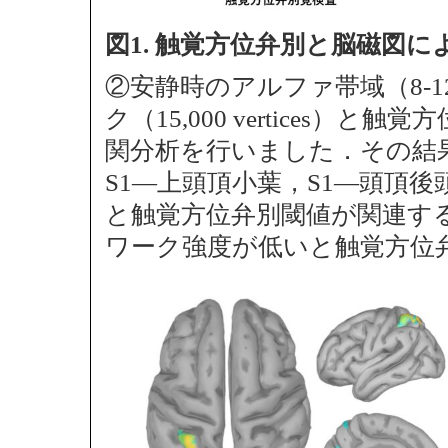
図1. 触覚方位弁別と脳磁図
②安静時のアルファ帯域（8-1
ク（15,000 vertices
関分析を行いました．その結
S1―上頭頂小葉，S1―頭頂
と触覚方位弁別閾値が関連す
ワーク強度が低いと触覚方位