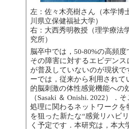
左：佐々木亮樹さん（本学博士
川県立保健福祉大学）
右：大西秀明教授（理学療法学
究所）
脳卒中では，50-80%の高
その障害に対するエビデンス
が普及していないのが現状で
ーでは，従来から利用されて
的脳刺激の体性感覚機能への
（Sasaki ＆ Onishi. 
処理に関わるネットワークを
を狙った新たな“感覚リハビ
く予定です．本研究は，本大学