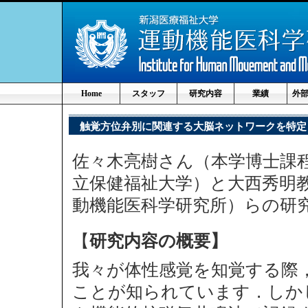
Home
スタッフ
研究内容
業績
外
触覚方位弁別に関連する大脳ネットワークを特定
佐々木亮樹さん（本学博士課程
立保健福祉大学）と大西秀明教
動機能医科学研究所）らの研
【
研究内容の概要】
我々が体性感覚を知覚する際
ことが知られています．しか