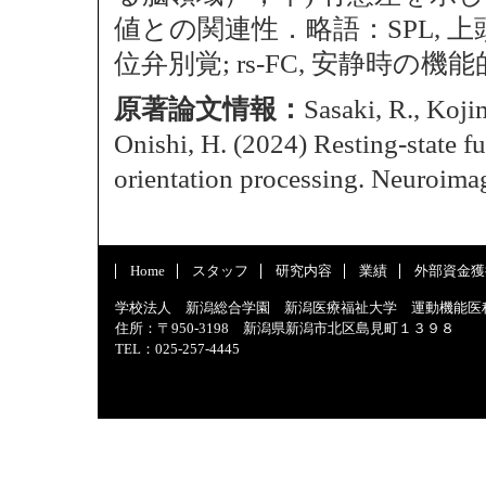
値との関連性．略語：SPL, 上頭頂
位弁別覚; rs-FC, 安静時の機
原著論文情報：
Sasaki, R., Kojim
Onishi, H. (2024) Resting-state fu
orientation processing. Neuroima
Home
スタッフ
研究内容
業績
外部資金獲
学校法人 新潟総合学園 新潟医療福祉大学 運動機能医
住所：〒950-3198 新潟県新潟市北区島見町１３９８
TEL：025-257-4445