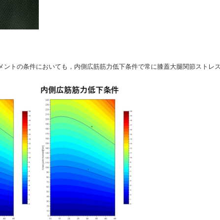
メントの条件においても，内側広筋筋力低下条件で常に膝蓋大腿関節ストレ