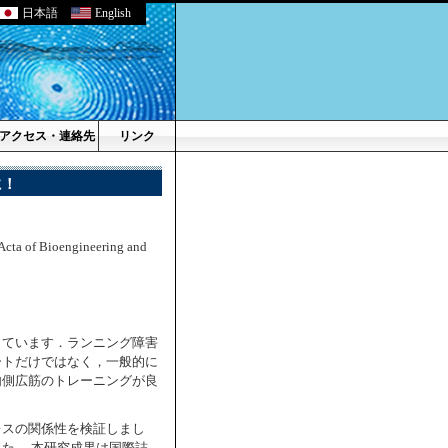
日本語
English
アクセス・連絡先
リンク
に！
engineering and
しています．ランニング障害
ートだけではなく，一般的に
内側広筋のトレーニングが良
レスの関係性を検証しまし