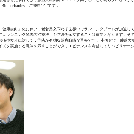
惹起させた条件では，膝蓋大腿関節ストレスが高まることが明らかになりまし
ng and Biomechanics」に掲載予定です．
「健康志向」化に伴い，老若男女問わず世界中でランニングブームが加速し
にはランニング障害の治療法・予防法を確立することは重要となります．そ
節痛症候群に対して，予防か有効な治療戦略が重要です． 本研究で，膝蓋大
イズを実施する意味を示すことができ，エビデンスを考慮してリハビリテー