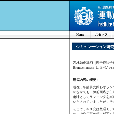
Home
スタッフ
シミュレーション研究
高林知也講師（理学療法学科，バ
Biomechanics』に採択さ
研究内容の概要：
現在，年齢男女問わずラン
のなかでも，膝前面痛が主
趣味としてランニングを楽
いとされていましたが，そ
そこで，本研究は数理モデ