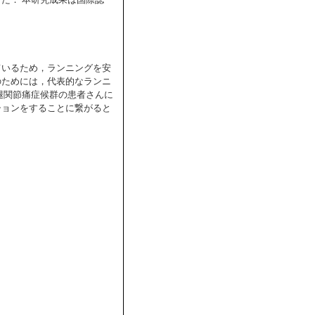
た． 本研究成果は国際誌
ているため，ランニングを安
のためには，代表的なランニ
腿関節痛症候群の患者さんに
ションをすることに繋がると