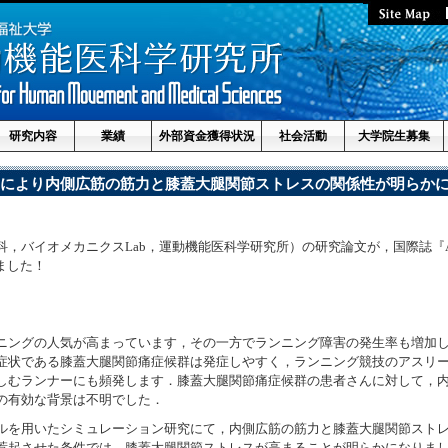
研究内容
業績
外部資金獲得状況
社会活動
大学院生募集
により内側広筋の筋力と膝蓋大腿関節ストレスの関係性が明らか
イオメカニクスLab，運動機能医科学研究所）の研究論文が，国際誌『Acta of Bio
れました！
ニングの人気が高まっています，その一方でランニング障害の発生率も増加
症状である膝蓋大腿関節痛症候群は発症しやすく，ランニング競技のアスリ
しむランナーにも頻発します．膝蓋大腿関節痛症候群の患者さんに対して，
の有効な背景は不明でした．
ルを用いたシミュレーション研究にて，内側広筋の筋力と膝蓋大腿関節スト