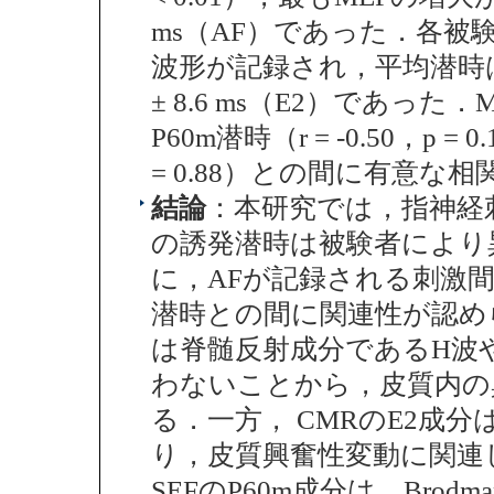
ms（AF）であった．各被
波形が記録され，平均潜時は，70.
± 8.6 ms（E2）であっ
P60m潜時（r = -0.50，p = 
= 0.88）との間に有意
結論
：本研究では，指神経
の誘発潜時は被験者により
に，AFが記録される刺激間隔と
潜時との間に関連性が認め
は脊髄反射成分であるH波
わないことから，皮質内の
る．一方， CMRのE2成
り，皮質興奮性変動に関連
SEFのP60m成分は，Brodm