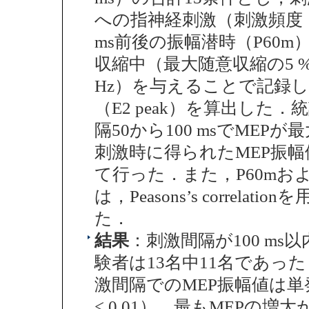
への指神経刺激（刺激頻度；0
ms前後の振幅潜時（P60
収縮中（最大随意収縮の5 
Hz）を与えることで記録
（E2 peak）を算出し
隔50から100 msでMEP
刺激時に得られたMEP振幅値の比較
て行った．また，P60mおよ
は，Peasons’s correl
た．
結果
：刺激間隔が100 m
験者は13名中11名であっ
激間隔でのMEP振幅値は
< 0.01），最もMEPの増大