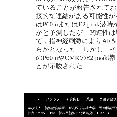
ていることが報告されてお
接的な連結がある可能性が
はP60mまたはE2 pea
かと予測したが，関連性は
て，指神経刺激によりAF
らかとなった．しかし，そ
のP60mやCMRのE2 p
とが示唆された．
Home
スタッフ
研究内容
業績
外部資金獲
学校法人 新潟総合学園 新潟医療福祉大学 運動機能医
住所：〒950-3198 新潟県新潟市北区島見町１３９８