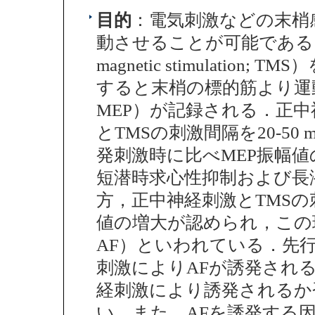
目的
：電気刺激などの末梢
動させることが可能である．経頭
magnetic stimulati
すると末梢の標的筋より運動誘発電位（
MEP）が記録される．正
とTMSの刺激間隔を20-50 
発刺激時に比べMEP振幅
短潜時求心性抑制および長
方，正中神経刺激とTMSの刺
値の増大が認められ，この現象は求心性
AF）といわれている．先
刺激によりAFが誘発され
経刺激により誘発されるか
い．また，AFを誘発する