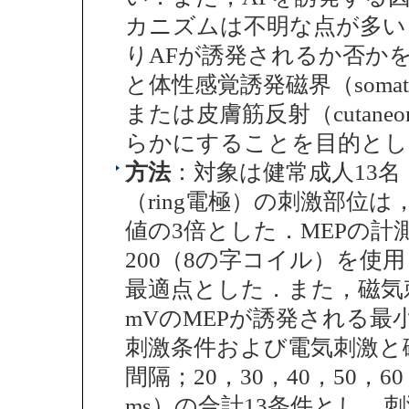
カニズムは不明な点が多い
りAFが誘発されるか否か
と体性感覚誘発磁界（somatosensor
または皮膚筋反射（cutaneomu
らかにすることを目的とし
方法
：対象は健常成人13名（
（ring電極）の刺激部位
値の3倍とした．MEPの計測
200（8の字コイル）を使
最適点とした．また，磁気
mVのMEPが誘発される最
刺激条件および電気刺激と
間隔；20，30，40，50，60，
ms）の合計13条件とし，刺激