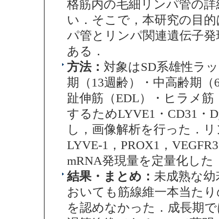
格筋内の毛細リンパ管の詳
い．そこで，本研究の目的
パ管とリンパ関連遺伝子発
ある．
方法：
対象はSD系雄性ラッ
期（13週齢）・中高齢期（6
趾伸筋（EDL）・ヒラメ筋
するためLYVE1・CD31・Dy
し，画像解析を行った．リ
LYVE-1，PROX1，VEGF
mRNA発現量を定量化した
結果・まとめ：
未成熟な幼
おいても筋線維一本当たりの毛
を認めなかった．成長期では，