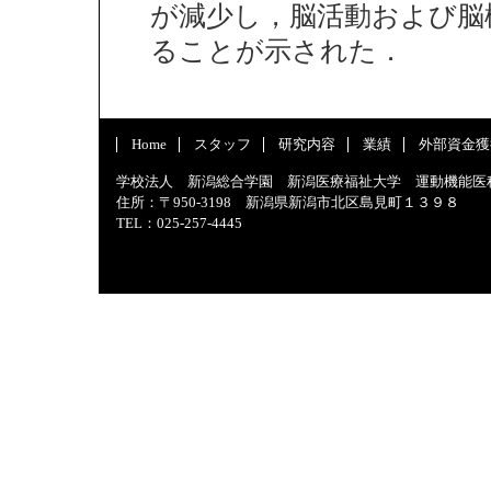
が減少し，脳活動および脳
ることが示された．
Home
スタッフ
研究内容
業績
外部資金獲
学校法人 新潟総合学園 新潟医療福祉大学 運動機能医
住所：〒950-3198 新潟県新潟市北区島見町１３９８
TEL：025-257-4445