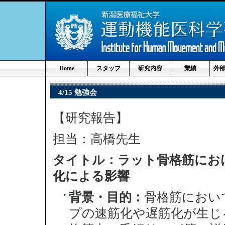
Home
スタッフ
研究内容
業績
外
4/15 勉強会
【研究報告】
担当：高橋先生
タイトル：
ラット骨格筋にお
化による影響
背景・目的：
骨格筋におい
プの速筋化や遅筋化が生じ