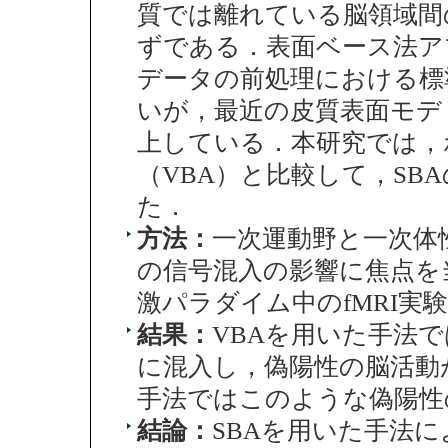
質では離れている脳領域間
ずである．表面ベース法ア
データの前処理における標
いが，最近の皮質表面モデ
上している．本研究では，
（VBA）と比較して，SB
た．
方法：
一次運動野と一次体
の信号混入の影響に焦点を
激パラダイム中のfMRI実
結果：
VBAを用いた手法
に混入し，偽陽性の脳活動
手法ではこのような偽陽性
結論：
SBAを用いた手法