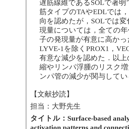
遅筋線維であるSOLで著
筋タイプのTAやEDLでは，L
向を認めたが，SOLでは変
現量については，全ての年
子の発現量が有意に高かっ
LYVE-1を除くPROX1，V
有意な減少を認めた．以上
縮やリンパ浮腫のリスク増
ンパ管の減少が関与してい
【文献抄読】
担当：大野先生
タイトル：Surface-based analysis i
activation patterns and connecti