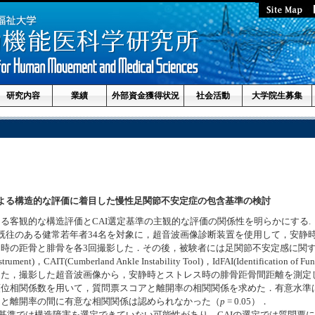
研究内容
業績
外部資金獲得状況
社会活動
大学院生募集
よる構造的な評価に着目した慢性足関節不安定症の包含基準の検討
る客観的な構造評価とCAI選定基準の主観的な評価の関係性を明らかにする.
往のある健常若年者34名を対象に，超音波画像診断装置を使用して，安静時とtelos S
時の距骨と腓骨を各3回撮影した．その後，被験者には足関節不安定感に関
Instrument)，CAIT(Cumberland Ankle Instability Tool)，IdFAI(Identification of Fun
また，撮影した超音波画像から，安静時とストレス時の腓骨距骨間距離を測定
位相関係数を用いて，質問票スコアと離開率の相関関係を求めた．有意水準
アと離開率の間に有意な相関関係は認められなかった（
p
= 0.05）．