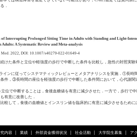
定基準では構造障害を選定できていない可能性があり，CAIの選定では質問票
れる．
Interrupting Prolonged Sitting Time in Adults with Standing and Light-Inte
n Adults: A Systematic Review and Meta-analysis
s Med. 2022, DOI: 10.1007/s40279-022-01649-4
を続けた条件と立位や軽強度の歩行で中断した条件を比較し，急性の対照実験
イドラインに従ってシステマティックレビューとメタアナリシスを実施．①長時
た条件，③長時間の座位を軽強度の歩行で中断した条件間において，心代謝関
を立位で中断することは，食後血糖値を有意に減少させた．一方で，歩行で中
値も有意に改善した．
と比較して，食後の血糖値とインスリン値を臨床的に有意に減少させるために
研究内容
業績
外部資金獲得状況
社会活動
大学院生募集
ア