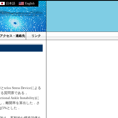
日本語
English
アクセス・連絡先
リンク
tress Deviceによる
する質問票である，
ctional Ankle Instability)に
し，離開率を算出した．さ
は5%とした．