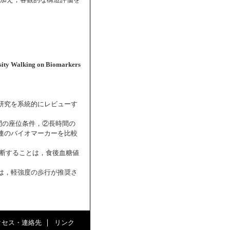
に加え，客観的な構造評価を
nsity Walking on Biomarkers
研究を系統的にレビューす
間の座位条件，②長時間の
連のバイオマーカーを比較
断することは，食後血糖値
は，軽強度の歩行が推奨さ
クセス・連絡先
リンク