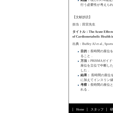
結論：
現行のCAI選
行う必要性が考えら
【文献抄読】
担当：田宮先生
タイトル：The Acute Effects of 
of Cardiometabolic Health i
出典：Buffey AJ et al., Sport
目的：
長時間の座位
ること．
方法：
PRISMAガ
座位を立位で中断し
した．
結果：
長時間の座位
に加えてインスリン
考察：
長時間の座位
れる．
Home
スタッフ