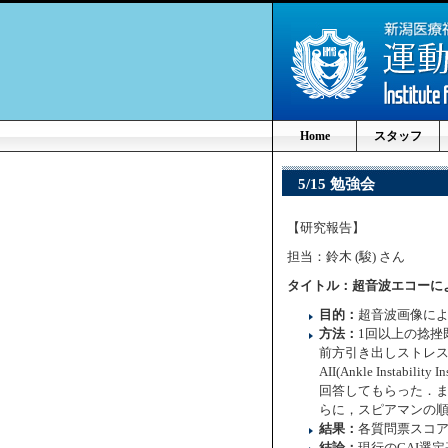
Home
スタッフ
5/15 勉強会
【研究報告】
担当：鈴木 (駿) さん
タイトル：超音波エコーに
目的：
超音波画像によ
方法：
1回以上の捻挫既
前方引き出しストレス
AII(Ankle Instability 
回答してもらった．
らに，スピアマンの順
結果：
各質問票スコ