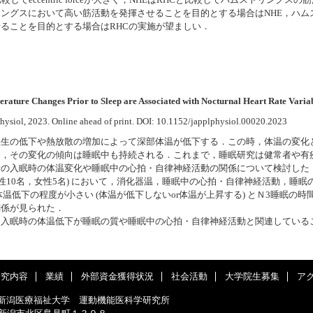
比較してeccentric forceが大きく，NHEはRHCと比較してハムストリング
ングスにおいて高い筋活動を発揮させることを目的とする場合はNHE，ハム
ることを目的とする場合はRHCの実施が望ましい．
e Changes Prior to Sleep are Associated with Nocturnal Heart Rate Variab
ysiol, 2023. Online ahead of print. DOI: 10.1152/japplphysiol.00020.2023
産生の低下や熱放散の増加によって深部体温が低下する．この時，体温の変化
し，その変化の傾向は睡眠中も持続される．これまで，睡眠研究は健常者や有
者の入眠時の体温変化や睡眠中の心拍・自律神経活動の関係について検討した
(男性10名，女性5名) において，消化器温，睡眠中の心拍・自律神経活動，睡
温低下の程度が小さい (体温が低下しないor体温が上昇する) とＮ3睡眠の
関係が見られた．
は入眠時の体温低下が睡眠の質や睡眠中の心拍・自律神経活動と関連している
研究内容
業績
外部資金獲得状況
社会活動
大学院生募集
ア
新潟医療福祉大学 運動機能医科学研究所