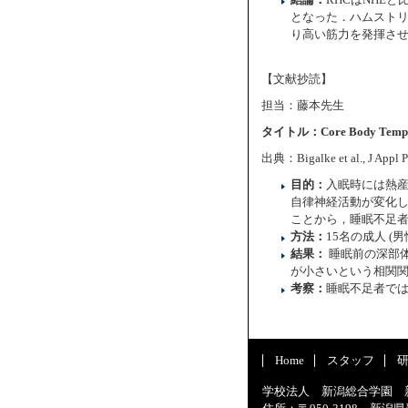
結論：
RHCはNHEと
となった．ハムストリ
り高い筋力を発揮させ
【文献抄読】
担当：藤本先生
タイトル：Core Body Temperatur
出典：Bigalke et al., J Appl Ph
目的：
入眠時には熱
自律神経活動が変化
ことから，睡眠不足
方法：
15名の成人 
結果：
睡眠前の深部体
が小さいという相関
考察：
睡眠不足者で
Home
スタッフ
学校法人 新潟総合学園 