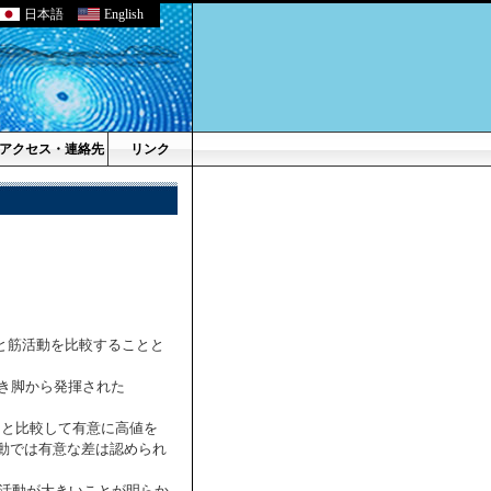
日本語
English
アクセス・連絡先
リンク
ic forceと筋活動を比較することと
利き脚から発揮された
RHCと比較して有意に高値を
活動では有意な差は認められ