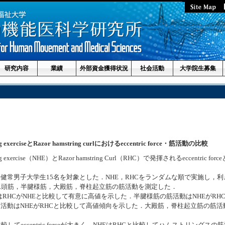
研究内容
業績
外部資金獲得状況
社会活動
大学院生募集
 exerciseとRazor hamstring curlにおけるeccentric force・筋活動の比較
tring exercise（NHE）とRazor hamstring Curl（RHC）で発揮されるeccentr
健常男子大学生15名を対象とした．NHE，RHCをランダムな順で実施し，
rceと大腿二頭筋，半腱様筋，大殿筋，脊柱起立筋の筋活動を測定した．
c force はRHCがNHEと比較して有意に高値を示した．半腱様筋の筋活動はNHEが
活動はNHEがRHCと比較して高値傾向を示した．大殿筋，脊柱起立筋の筋