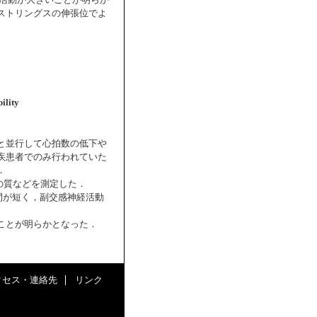
スの筋活動が大きいことが明らか
ストリングスの伸張位でよ
ility
と並行して心拍数の低下や
疾患者でのみ行われていた
．
眠の質などを測定した．
時間が短く，副交感神経活動
ことが明らかとなった．
クセス・連絡先
リンク