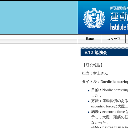
Home
スタッフ
6/12 勉強会
【研究報告】
担当：村上さん
タイトル：Nordic hamstring
目的：
Nordic hams
した．
方法：
運動習慣のある
eccentric fo
結果：
eccentri
示し，大腿二頭筋の筋
なかった．