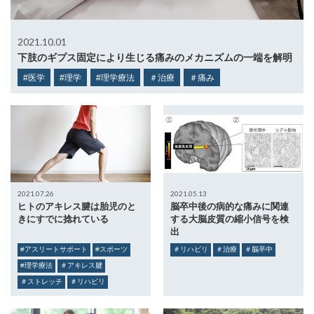
2021.10.01
下肢のギプス固定により生じる痛みのメカニズムの一端を解明
#医学
#理学
#理学療法
＃治療
＃痛み
2021.07.26
2021.05.13
ヒトのアキレス腱は胎児のと
脳卒中後の病的な痛みに関連
きにすでに捻れている
する大脳皮質の縮小信号を検
出
#アスリートサポート
#スポーツ
＃リハビリ
＃治療
＃脳卒中
#理学療法
＃アキレス腱
＃ストレッチ
＃リハビリ