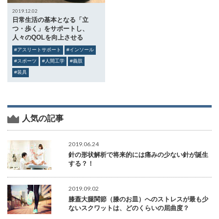
2019.12.02
日常生活の基本となる「立
つ・歩く」をサポートし、
人々のQOLを向上させる
#アスリートサポート
#インソール
#スポーツ
#人間工学
#義肢
#装具
人気の記事
2019.06.24
針の形状解析で将来的には痛みの少ない針が誕生
する？！
2019.09.02
膝蓋大腿関節（膝のお皿）へのストレスが最も少
ないスクワットは、どのくらいの屈曲度？