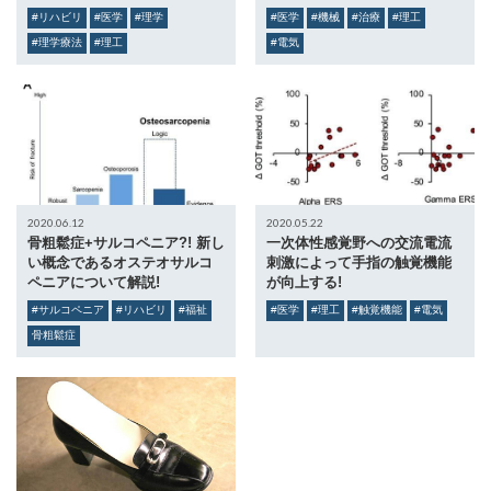
#リハビリ
#医学
#理学
#医学
#機械
#治療
#理工
#理学療法
#理工
#電気
2020.06.12
2020.05.22
骨粗鬆症+サルコペニア?! 新し
一次体性感覚野への交流電流
い概念であるオステオサルコ
刺激によって手指の触覚機能
ペニアについて解説!
が向上する!
#サルコペニア
#リハビリ
#福祉
#医学
#理工
#触覚機能
#電気
骨粗鬆症