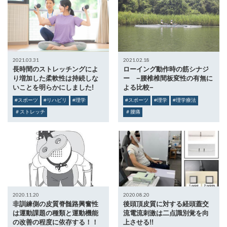
2021.03.31
2021.02.18
長時間のストレッチングによ
ローイング動作時の筋シナジ
り増加した柔軟性は持続しな
ー −腰椎椎間板変性の有無に
いことを明らかにしました!
よる比較−
#スポーツ
#リハビリ
#理学
#スポーツ
#理学
#理学療法
＃ストレッチ
＃腰痛
2020.11.20
2020.08.20
非訓練側の皮質脊髄路興奮性
後頭頂皮質に対する経頭蓋交
は運動課題の種類と運動機能
流電流刺激は二点識別覚を向
の改善の程度に依存する！！
上させる!!