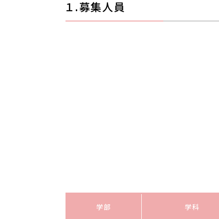
１.募集人員
学部
学科