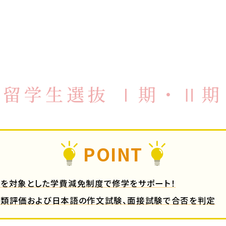
人留学生選抜 Ⅰ期・Ⅱ期
POINT
を対象とした学費減免制度で修学をサポート！
類評価および日本語の作文試験、面接試験で合否を判定