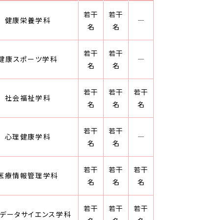
若干
若干
健康栄養学科
―
名
名
若干
若干
健康スポーツ学科
―
名
名
若干
若干
若干
社会福祉学科
名
名
名
若干
若干
心理健康学科
―
名
名
若干
若干
若干
医療情報管理学科
名
名
名
若干
若干
若干
データサイエンス学科