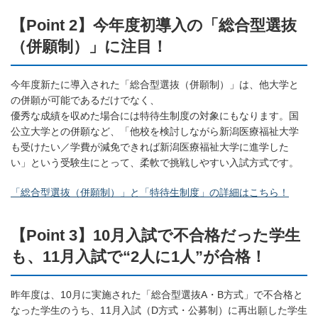
【Point 2】今年度初導入の「総合型選抜
（併願制）」に注目！
今年度新たに導入された「総合型選抜（併願制）」は、他大学と
の併願が可能であるだけでなく、
優秀な成績を収めた場合には特待生制度の対象にもなります。国
公立大学との併願など、「他校を検討しながら新潟医療福祉大学
も受けたい／学費が減免できれば新潟医療福祉大学に進学した
い」という受験生にとって、柔軟で挑戦しやすい入試方式です。
「総合型選抜（併願制）」と「特待生制度」の詳細はこちら！
【Point 3】10月入試で不合格だった学生
も、11月入試で“2人に1人”が合格！
昨年度は、10月に実施された「総合型選抜A・B方式」で不合格と
なった学生のうち、11月入試（D方式・公募制）に再出願した学生