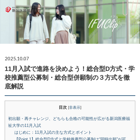
2025.10.07
11月入試で進路を決めよう！総合型D方式・学
校推薦型公募制・総合型併願制の３方式を徹
底解説
目次
[
非表示
]
初出願・再チャレンジ、どちらも合格の可能性が広がる新潟医療福
祉大学の11月入試
はじめに：11月入試の主な方式とポイント
【Point 1】総合型D方式と学校推薦型公募制は“同時出願”が可