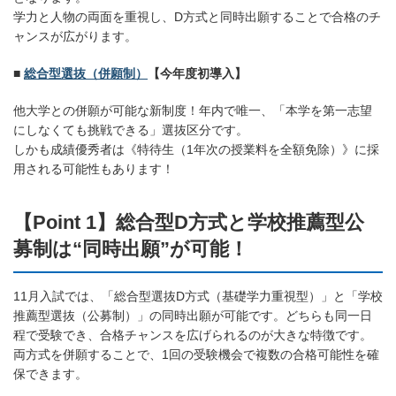
学力と人物の両面を重視し、D方式と同時出願することで合格のチ
ャンスが広がります。
■
総合型選抜（併願制）
【今年度初導入】
他大学との併願が可能な新制度！年内で唯一、「本学を第一志望
にしなくても挑戦できる」選抜区分です。
しかも成績優秀者は《特待生（1年次の授業料を全額免除）》に採
用される可能性もあります！
【Point 1】総合型D方式と学校推薦型公
募制は“同時出願”が可能！
11月入試では、「総合型選抜D方式（基礎学力重視型）」と「学校
推薦型選抜（公募制）」の同時出願が可能です。どちらも同一日
程で受験でき、合格チャンスを広げられるのが大きな特徴です。
両方式を併願することで、1回の受験機会で複数の合格可能性を確
保できます。