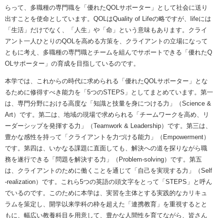
らって、多職種の専門職を「優れたQOLサポーター」として社会に送り
出すことを使命としています。QOLはQuality of Lifeの略ですが、lifeには
「生活」だけでなく、「人生」や「命」という意味もあります。クライ
アント一人ひとりのQOLを高める方策を、クライアントの立場になって
ともに考え、多職種の専門職とチームを組んでサポートできる「優れたQ
OLサポーター」の育成を目指しているのです。
本学では、これからの時代に求められる「優れたQOLサポーター」とな
るために修得すべき能力を「5つのSTEPS」としてまとめています。第一
は、専門分野における高度な「知識と技量を身につける力」（Science &
Art）です。第二は、地域の現場で求められる「チームワークを高め、リ
ーダーシップを発揮する力」（Teamwork & Leadership）です。第三は、
豊かな感性を持って「クライアントを力づける能力」（Empowerment）
です。第四は、いかなる課題に直面しても、解決への道を探りながら職
務を遂行できる「問題を解決する力」（Problem-solving）です。第五
は、クライアントのために働くことを通じて「自己を実現する力」（Self
-realization）です。これら5つの英語の頭文字をとって「STEPS」と呼ん
でいるのです。このために本学は、実習を主体とする実践的なカリキュ
ラムを策定し、開学以来学科の枠を超えた「連携教育」を重視するとと
もに、幅広い教養科目を用意して、豊かな人間性を育てながら、皆さん