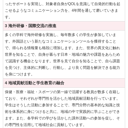
ったサポートを実現し、対象者自身がQOLを意識して自発的行動を起
こせるようなコミュニケーション力を、4年間を通して磨いていきま
す。
3 海外研修・
国際交流の推進
多くの学科で海外研修を実施し、毎年数多くの学生が参加していま
す。外国語という新たなコミュニケーションツールを獲得すること
で、得られる情報量も格段に増加します。また、世界の異文化に触れ
世界を知ることで、自身が暮らす日本・地域の魅力や課題をあらため
て認識する機会となります。世界を見て自分を知ることで、自ら課題
を見つけ、主体的に判断し、行動し、より良く問題を解決できる能力
を身につけます。
4 地域貢献活動と学生教育の融合
保健・医療・福祉・スポーツの第一線で活躍する教員が数多く在籍し
ており、それぞれが専門性を活かした地域貢献活動を行っています。
学生はそうした活動に参加することで、専門分野の基本的な知識と技
術を体系的に身につけると共に、地域の中で実践的に学ぶことができ
ます。また、各学科での学びを活かした課外活動への参加を促し、そ
の専門性を活用して地域社会に貢献しています。