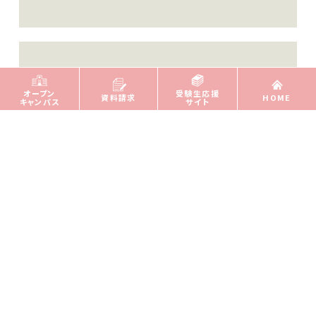
オープン
受験生応援
資料請求
HOME
オープン教育リソース
キャンパス
サイト
学生便覧（学部生）