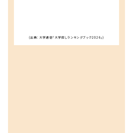
(出典：大学通信「大学探しランキングブック2026」)