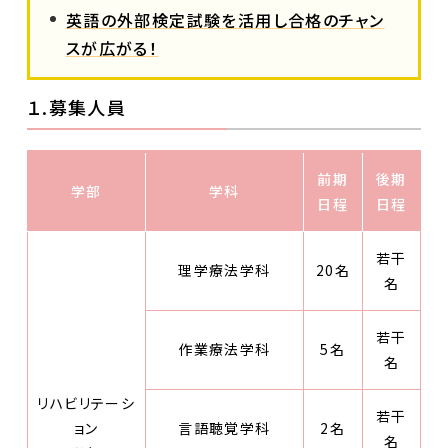
英語の外部検定試験を活用し合格のチャン
スが広がる！
１.募集人員
前期
後期
学部
学科
日程
日程
若干
理学療法学科
20名
名
若干
作業療法学科
5名
名
リハビリテーシ
若干
ョン
言語聴覚学科
2名
名