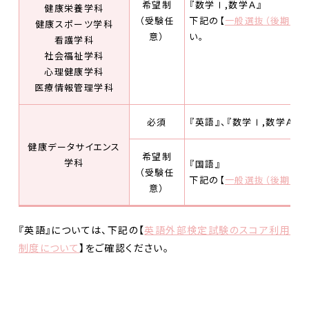
希望制
『数学Ⅰ,数学Ａ』
健康栄養学科
（受験任
下記の【
一般選抜（後期日程
健康スポーツ学科
意）
い。
看護学科
社会福祉学科
心理健康学科
医療情報管理学科
必須
『英語』、『数学Ⅰ,数学Ａ』
健康データサイエンス
希望制
学科
『国語』
（受験任
下記の【
一般選抜（後期日程
意）
『英語』については、下記の【
英語外部検定試験のスコア利用
制度について
】をご確認ください。