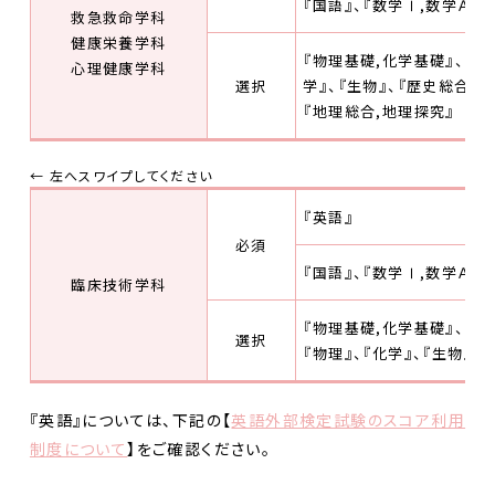
『国語』、『数学Ⅰ,数学Ａ』
救急救命学科
健康栄養学科
『物理基礎,化学基礎』、『物
心理健康学科
選択
学』、『生物』、『歴史総合(
『地理総合,地理探究』 か
『英語』
必須
『国語』、『数学Ⅰ,数学Ａ』
臨床技術学科
『物理基礎,化学基礎』、『物
選択
『物理』、『化学』、『生物』、
『英語』については、下記の【
英語外部検定試験のスコア利用
制度について
】をご確認ください。