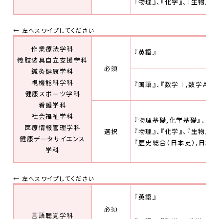
『物理』、『化学』、『生物』 
作業療法学科
『英語』
義肢装具自立支援学科
必須
鍼灸健康学科
視機能科学科
『国語』、『数学Ⅰ,数学Ａ
健康スポーツ学科
看護学科
社会福祉学科
『物理基礎,化学基礎』、『物
医療情報管理学科
選択
『物理』、『化学』、『生物』、
健康データサイエンス
『歴史総合（日本史）,日本史
学科
『英語』
必須
言語聴覚学科