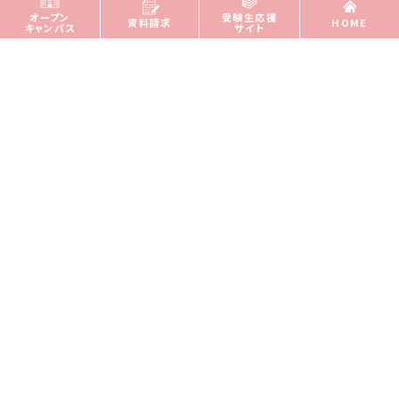
東京都
オープン
受験生応援
資料請求
HOME
キャンパス
サイト
東京慈恵医科大学附属病院／武蔵野徳洲会病院／練馬
光が丘病院
神奈川県
川崎幸病院
富山県
富山県立中央病院／富山県済生会病院
石川県
金沢医科大学附属病院／恵寿総合病院／公立羽咋病院
福井県
福井県立病院／福井県済生会病院