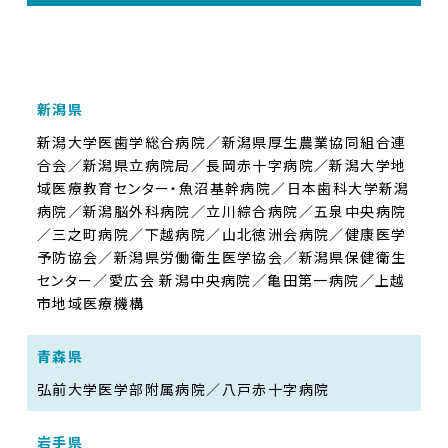
新潟県
新潟大学医歯学総合病院／新潟県厚生農業協同組合連
合会／新潟県立病院局／長岡赤十字病院／新潟大学地
域医療教育センター・魚沼基幹病院／日本歯科大学新潟
病院／新潟脳外科病院／立川綜合病院／五泉中央病院
／三之町病院／下越病院／山北徳洲会病院／健康医学
予防協会／新潟県労働衛生医学協会／新潟県保健衛生
センター／愛広会 新潟中央病院／亀田第一病院／上越
市地域医療機構
青森県
弘前大学医学部附属病院／八戸赤十字病院
岩手県