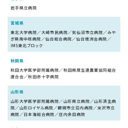
岩手県立病院
宮城県
東北大学病院／大崎市民病院／気仙沼市立病院／みや
ぎ県南中核病院／仙台総合病院／仙台徳洲会病院／
IMS東北ブロック
秋田県
秋田大学医学部附属病院／秋田県厚生連農業協同組合
連合会／秋田赤十字病院
山形県
山形大学医学部附属病院／山形県立病院／山形済生病
院／山形ロイヤル病院／鶴岡市立荘内病院／米沢市立
病院／日本海総合病院／庄内余目病院