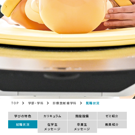
TOP
学部・学科
診療放射線学科
就職状況
学びの特色
カリキュラム
施設設備
ゼミ紹介
就職状況
在学生
卒業生
教員紹介
メッセージ
メッセージ