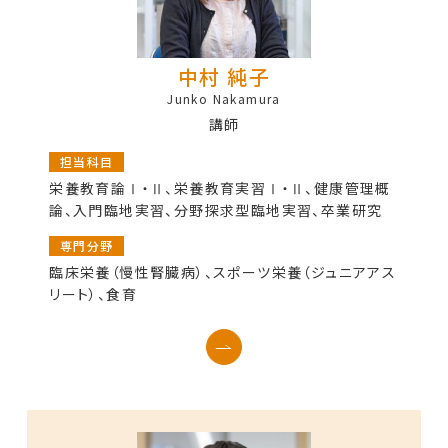
中村 純子
Junko Nakamura
講師
担当科目
栄養教育論Ⅰ・Ⅱ、栄養教育実習Ⅰ・Ⅱ、健康管理概
論、入門臨地実習、分野探求型臨地実習、卒業研究
専門分野
臨床栄養（慢性腎臓病）、スポーツ栄養（ジュニアアス
リート）、食育