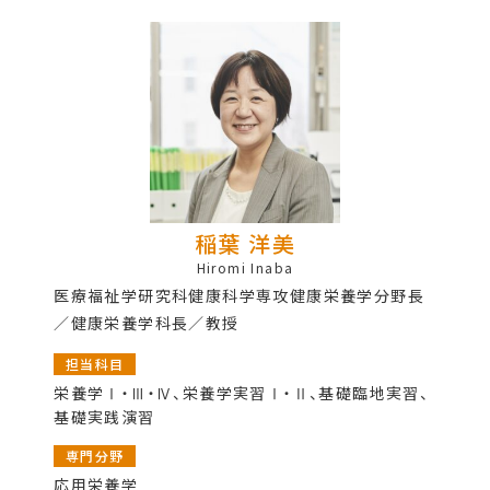
稲葉 洋美
Hiromi Inaba
医療福祉学研究科健康科学専攻健康栄養学分野長
／健康栄養学科長／教授
担当科目
栄養学Ⅰ・Ⅲ・Ⅳ、栄養学実習Ⅰ・Ⅱ、基礎臨地実習、
基礎実践演習
専門分野
応用栄養学