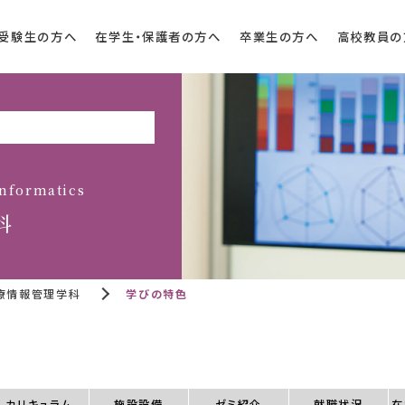
受験生の方へ
在学生・保護者の方へ
卒業生の方へ
高校教員の
Informatics
科
療情報管理学科
学びの特色
カリキュラム
施設設備
ゼミ紹介
就職状況
在