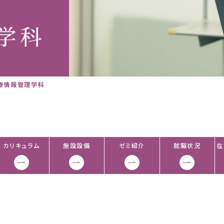
学科
療情報管理学科
カリキュラム
施設設備
ゼミ紹介
就職状況
在