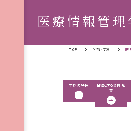
医療情報管理
TOP
学部・学科
医
学びの特色
目標とする資格･職
業