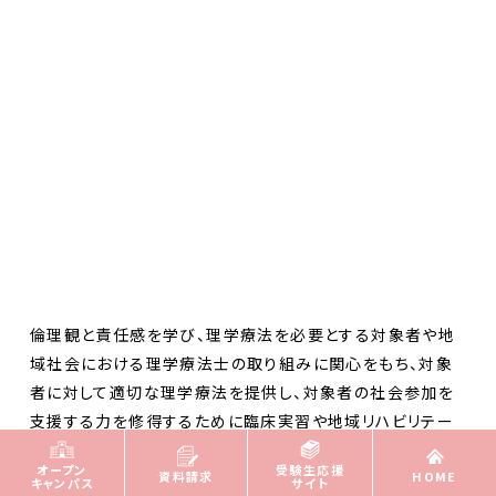
倫理観と責任感を学び、理学療法を必要とする対象者や地
域社会における理学療法士の取り組みに関心をもち、対象
者に対して適切な理学療法を提供し、対象者の社会参加を
支援する力を修得するために臨床実習や地域リハビリテー
ション実習を含む専門専攻科目群を配置する。成果は専門
オープン
受験生応援
資料請求
HOME
専攻科目群の成績により評価する。
キャンパス
サイト