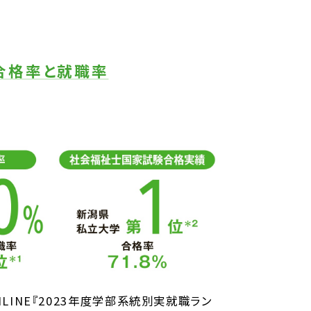
合格率と就職率
NLINE『2023年度学部系統別実就職ラン