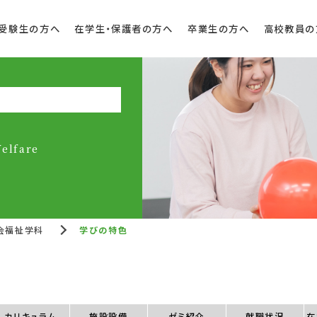
受験生の方へ
在学生・保護者の方へ
卒業生の方へ
高校教員の
elfare
会福祉学科
学びの特色
カリキュラム
施設設備
ゼミ紹介
就職状況
在