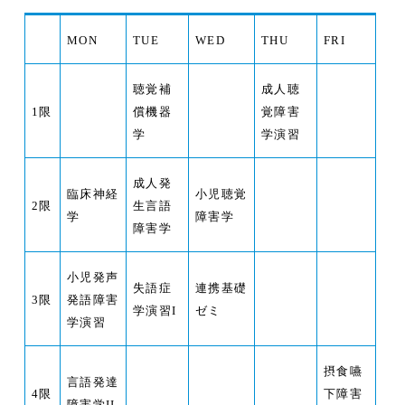
MON
TUE
WED
THU
FRI
聴覚補
成人聴
1
限
償機器
覚障害
学
学演習
成人発
臨床神経
小児聴覚
2
限
生言語
学
障害学
障害学
小児発声
失語症
連携基礎
3
限
発語障害
学演習I
ゼミ
学演習
摂食嚥
言語発達
4
限
下障害
障害学II