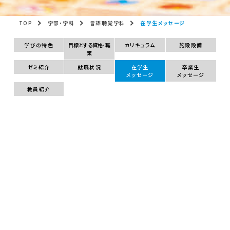
TOP
学部・学科
言語聴覚学科
在学生メッセージ
学びの特色
目標とする資格･職
カリキュラム
施設設備
業
ゼミ紹介
就職状況
在学生
卒業生
メッセージ
メッセージ
教員紹介