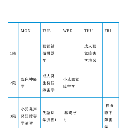
MON
TUE
WED
THU
FRI
聴覚補
成人聴
1
限
償機器
覚障害
学
学演習
成人発
臨床神経
小児聴覚
2
限
生発語
学
障害学
障害学
摂食
小児発声
失語症
基礎ゼ
嚥下
3
限
発語障害
学演習I
ミ
障害
学演習
学