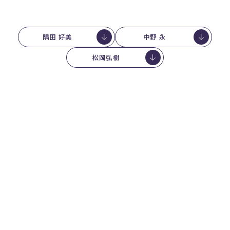
隅田 好美
中野 永
松岡弘樹