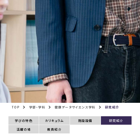
TOP
学部・学科
健康データサイエンス学科
研究紹介
学びの特色
カリキュラム
施設設備
研究紹介
活躍の場
教員紹介