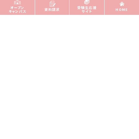
オープン
受験生応援
資料請求
HOME
キャンパス
サイト
中野 永
Hisashi Nakano
講師
多様な疾患に対する個別化医療の実現を目指し、数理モデ
ル、マルチオミクス、医療AI、因果推論を統合した意思決定
支援技術の研究に取り組んでいます。画像・バイタル・ゲノム
などの多層データから病態の動態を解析し、診断から治療
反応予測までを一貫して支援する解析基盤を構築していま
す。さらに、医療AIに因果推論を導入することで相関を超え
た因果関係を明らかにし、科学的根拠に基づいた信頼性の
高い個別化医療の社会実装に貢献します。