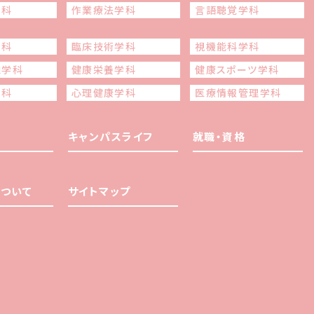
学科
作業療法学科
言語聴覚学科
学科
臨床技術学科
視機能科学科
線学科
健康栄養学科
健康スポーツ学科
学科
心理健康学科
医療情報管理学科
キャンパスライフ
就職・資格
ついて
サイトマップ