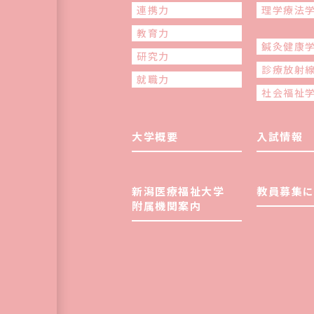
連携力
理学療法
教育力
鍼灸健康
研究力
診療放射
就職力
社会福祉
大学概要
入試情報
新潟医療福祉大学
教員募集に
附属機関案内