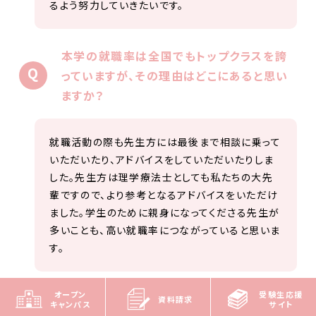
るよう努力していきたいです。
本学の就職率は全国でもトップクラスを誇
っていますが、その理由はどこにあると思い
ますか？
就職活動の際も先生方には最後まで相談に乗って
いただいたり、アドバイスをしていただいたりしま
した。先生方は理学療法士としても私たちの大先
輩ですので、より参考となるアドバイスをいただけ
ました。学生のために親身になってくださる先生が
多いことも、高い就職率につながっていると思いま
す。
オープン
受験生応援
本学を一言で表すとしたら何になりますか？
資料請求
キャンパス
サイト