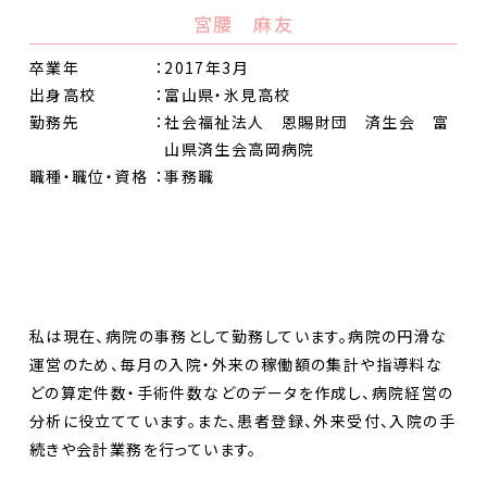
宮腰 麻友
卒業年
：2017年3月
出身高校
：富山県・氷見高校
勤務先
：社会福祉法人 恩賜財団 済生会 富
山県済生会高岡病院
職種・職位・資格
：事務職
私は現在、病院の事務として勤務しています。病院の円滑な
運営のため、毎月の入院・外来の稼働額の集計や指導料な
どの算定件数・手術件数などのデータを作成し、病院経営の
分析に役立てています。また、患者登録、外来受付、入院の手
続きや会計業務を行っています。