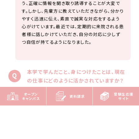
う、正確に情報を聞き取り誘導することが大変で
す。しかし、先輩方に教えていただきながら、分かり
やすく迅速に伝え、素直で誠実な対応をするよう
心がけています。最近では、定期的に来院される患
者様に話しかけていただき、自分の対応に少しず
つ自信が持てるようになりました。
本学で学んだこと、身につけたことは、現在
の仕事にどのように活かされていますか？
オープン
受験生応援
資料請求
キャンパス
サイト
本学科で、患者様への医療費請求の流れやレセプ
ト作成といった医療事務の基本的な知識を学ぶこ
とができ、現在の業務に活かされています。また、
私の業務ではExcelを頻繁に使用するため、本学
科でパソコンについて十分に学べたことがとても