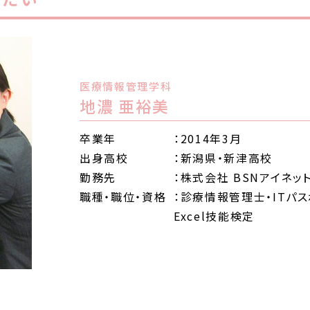
医療情報管理学科
地濃 亜裕美
卒業年
：2014年3月
出身高校
：新潟県・新津高校
勤務先
：株式会社 BSNアイネッ
職種・職位・資格
：診療情報管理士・ITパ
Excel技能検定