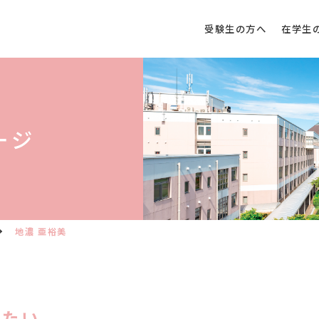
受験生の方へ
在学生
ージ
地濃 亜裕美
えたい