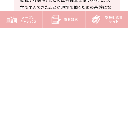
監視する装置）などの医療機器の使い方など、大
学で学んできたことが現場で働くための基盤にな
っています。また本学科では「臨床工学技士」と「臨
オープン
受験生応援
資料請求
床検査技師」の二つの国家資格を取得できるた
キャンパス
サイト
め、幅広い分野を学ぶことができます。現場では、
臨床工学技士として働くうえでも検査の知識が活
かされる場面を数多く経験しているため、「検査」・
「工学」どちらの知識も大切であると実感していま
す。これからもダブルライセンスを活かし、患者様
や世の中の役に立てるよう頑張りたいと思います。