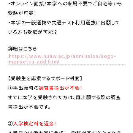
・オンライン面接！本学への来場不要でご自宅等から
受験が可能！
・本学の一般選抜や共通テスト利用選抜に出願して
いる方も受験が可能⁉
詳細はこちら
https://www.nuhw.ac.jp/admission/sogo-
mensetsu-add.html
【受験生を応援するサポート制度】
①再出願時の
調査書提出が不要！
すでに本学を受験された方は、再出願する際の調査
書提出が不要です。
②
入学検定料を返金！
本学または他大学に合格し、受験が不要となった場