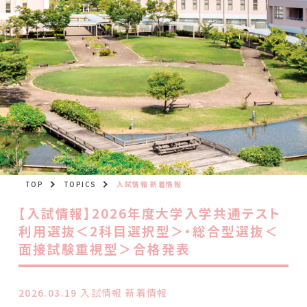
TOP
TOPICS
入試情報 新着情報
【入試情報】2026年度大学入学共通テスト
利用選抜＜2科目選択型＞・総合型選抜＜
面接試験重視型＞合格発表
2026.03.19
入試情報 新着情報