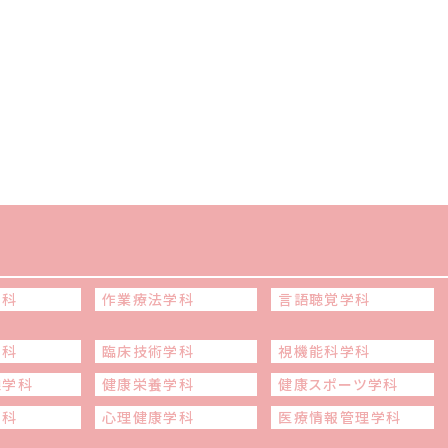
学科
作業療法学科
言語聴覚学科
学科
臨床技術学科
視機能科学科
線学科
健康栄養学科
健康スポーツ学科
学科
心理健康学科
医療情報管理学科