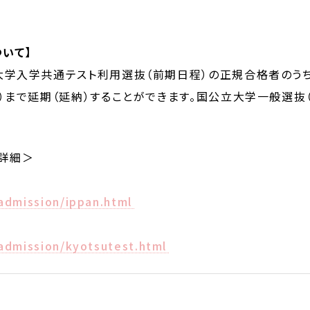
いて】
大学入学共通テスト利用選抜（前期日程）の正規合格者のう
月）まで延期（延納）することができます。国公立大学一般選
詳細＞
admission/ippan.html
admission/kyotsutest.html