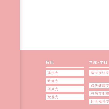
特色
学部・学科
連携力
理学療法
教育力
鍼灸健康
研究力
診療放射
就職力
社会福祉