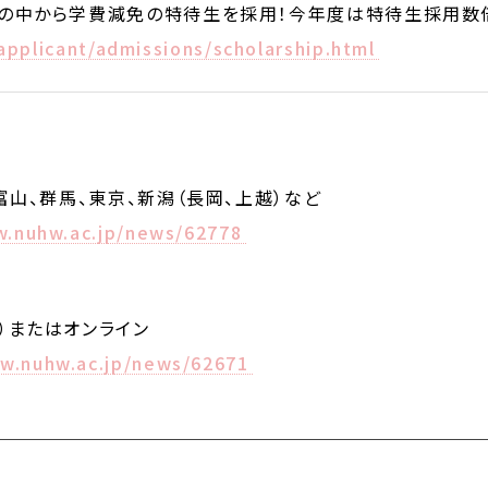
の中から学費減免の特待生を採用！今年度は特待生採用数倍
applicant/admissions/scholarship.html
富山、群馬、東京、新潟（長岡、上越）など
w.nuhw.ac.jp/news/62778
）またはオンライン
ww.nuhw.ac.jp/news/62671