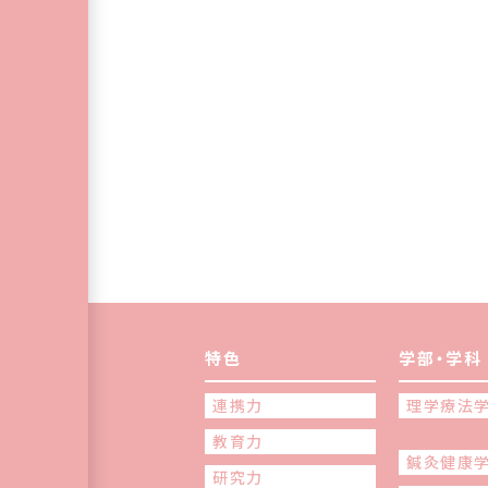
特色
学部・学科
連携力
理学療法
教育力
鍼灸健康
研究力