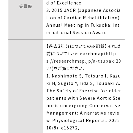
d of Excellence
受賞歴
3. 2015 JACR (Japanese Associa
tion of Cardiac Rehabilitation)
Annual Meeting in Fukuoka: Int
ernational Session Award
【過去3年分についてのみ記載】それ以
前についてはresearchmap(
http
s://researchmap.jp/a-tsubaki23
27
)をご覧ください．
1. Nashimoto S, Tatsuro I, Kazu
ki H, Sugito Y, Iida S, Tsubaki A.
The Safety of Exercise for older
patients with Severe Aortic Ste
nosis undergoing Conservative
Management: A narrative revie
w. Physiological Reports.. 2022
10(8): e15272,