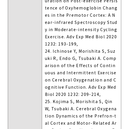
uration on Post-exercise Persis
tence of Oxyhemoglobin Chang
es in the Premotor Cortex: A N
ear-infrared Spectroscopy Stud
y in Moderate-intensity Cycling
Exercise. Adv Exp Med Biol 2020
1232: 193-199,
24. Ichinose Y, Morishita S, Suz
uki R, Endo G, Tsubaki A. Comp
arison of the Effects of Contin
uous and Intermittent Exercise
on Cerebral Oxygenation and C
ognitive Function. Adv Exp Med
Biol 2020 1232: 209-214,
25. Kojima S, Morishita S, Qin
W, Tsubaki A. Cerebral Oxygena
tion Dynamics of the Prefron-t
al Cortex and Motor-Related Ar