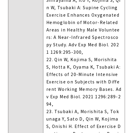
n W, Tsubaki A: Supine Cycling
Exercise Enhances Oxygenated
Hemoglobin of Motor-Related
Areas in Healthy Male Voluntee
rs: A Near-Infrared Spectrosco
py Study. Adv Exp Med Biol. 202
1 1269:295-300,
22. Qin W, Kojima S, Morishita
S, Hotta K, Oyama K, Tsubaki A:
Effects of 20-Minute Intensive
Exercise on Subjects with Diffe
rent Working Memory Bases. Ad
v Exp Med Biol. 2021 1296:289-2
94,
23. Tsubaki A, Morishita S, Tok
unaga Y, Sato D, Qin W, Kojima
S, Onishi H. Effect of Exercise D