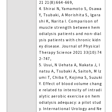
21 21(8):664-669,
4. Shirai N, Yamamoto S, Osawa
Y, Tsubaki, A Morishita S, Igara
shi K, Narita I. Comparison of
muscle strength between hem
odialysis patients and non-dial
ysis patients with chronic kidn
ey disease. Journal of Physical
Therapy Science 2021 33(10):74
2-747,
5. Usui, N Uehata A, Nakata J, I
natsu A, Tsubaki A, Saitoh, M Iz
umi T, Chiba Y, Kojima S, Suzuki
Y. Effect of blood volume chang
e related to intensity of intradi
alytic aerobic exercise on hem
odialysis adequacy: a pilot stud
y. International Urology and Ne