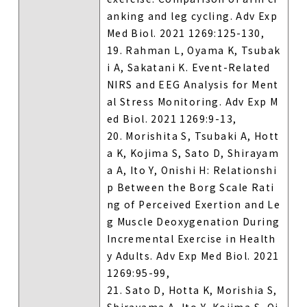
anking and leg cycling. Adv Exp
Med Biol. 2021 1269:125-130,
19. Rahman L, Oyama K, Tsubak
i A, Sakatani K. Event-Related
NIRS and EEG Analysis for Ment
al Stress Monitoring. Adv Exp M
ed Biol. 2021 1269:9-13,
20. Morishita S, Tsubaki A, Hott
a K, Kojima S, Sato D, Shirayam
a A, Ito Y, Onishi H: Relationshi
p Between the Borg Scale Rati
ng of Perceived Exertion and Le
g Muscle Deoxygenation During
Incremental Exercise in Health
y Adults. Adv Exp Med Biol. 2021
1269:95-99,
21. Sato D, Hotta K, Morishia S,
Shirayama A, Ito Y, Kojima S, Qi