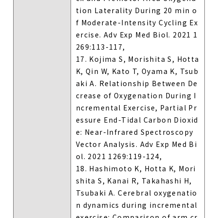
tion Laterality During 20 min o
f Moderate-Intensity Cycling Ex
ercise. Adv Exp Med Biol. 2021 1
269:113-117,
17. Kojima S, Morishita S, Hotta
K, Qin W, Kato T, Oyama K, Tsub
aki A. Relationship Between De
crease of Oxygenation During I
ncremental Exercise, Partial Pr
essure End-Tidal Carbon Dioxid
e: Near-Infrared Spectroscopy
Vector Analysis. Adv Exp Med Bi
ol. 2021 1269:119-124,
18. Hashimoto K, Hotta K, Mori
shita S, Kanai R, Takahashi H,
Tsubaki A. Cerebral oxygenatio
n dynamics during incremental
exercise: Comparison of arm cr