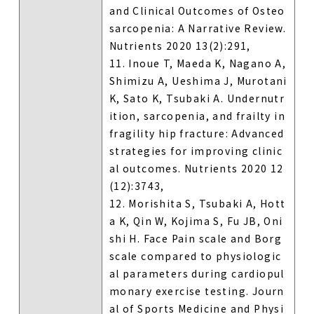
and Clinical Outcomes of Osteo
sarcopenia: A Narrative Review.
Nutrients 2020 13(2):291,
11. Inoue T, Maeda K, Nagano A,
Shimizu A, Ueshima J, Murotani
K, Sato K, Tsubaki A. Undernutr
ition, sarcopenia, and frailty in
fragility hip fracture: Advanced
strategies for improving clinic
al outcomes. Nutrients 2020 12
(12):3743,
12. Morishita S, Tsubaki A, Hott
a K, Qin W, Kojima S, Fu JB, Oni
shi H. Face Pain scale and Borg
scale compared to physiologic
al parameters during cardiopul
monary exercise testing. Journ
al of Sports Medicine and Physi