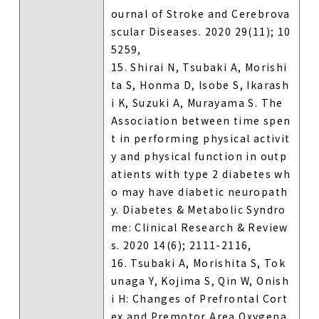
ournal of Stroke and Cerebrova
scular Diseases. 2020 29(11); 10
5259,
15. Shirai N, Tsubaki A, Morishi
ta S, Honma D, Isobe S, Ikarash
i K, Suzuki A, Murayama S. The
Association between time spen
t in performing physical activit
y and physical function in outp
atients with type 2 diabetes wh
o may have diabetic neuropath
y. Diabetes & Metabolic Syndro
me: Clinical Research & Review
s. 2020 14(6); 2111-2116,
16. Tsubaki A, Morishita S, Tok
unaga Y, Kojima S, Qin W, Onish
i H: Changes of Prefrontal Cort
ex and Premotor Area Oxygena