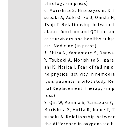
phrology (in press)
6. Morishita S, Hirabayashi, R T
subaki A, Aoki O, Fu J, Onishi H,
Tsuji T. Relationship between b
alance function and QOL in can
cer survivors and healthy subje
cts. Medicine (in press)
7. ShiraiN, Yamamoto S, Osawa
Y, Tsubaki A, Morishita S, Igara
shi K, Narita I. Fear of falling a
nd physical activity in hemodia
lysis patients: a pilot study. Re
nal Replacement Therapy (in p
ress)
8. Qin W, Kojima S, Yamazaki Y,
Morishita S, Hotta K, Inoue T, T
subaki A. Relationship between
the difference in oxygenated h