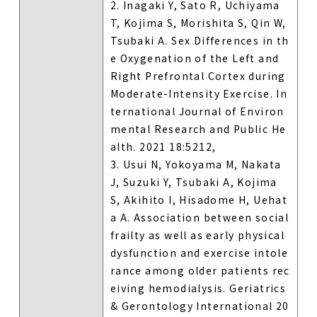
2. Inagaki Y, Sato R, Uchiyama
T, Kojima S, Morishita S, Qin W,
Tsubaki A. Sex Differences in th
e Oxygenation of the Left and
Right Prefrontal Cortex during
Moderate-Intensity Exercise. In
ternational Journal of Environ
mental Research and Public He
alth. 2021 18:5212,
3. Usui N, Yokoyama M, Nakata
J, Suzuki Y, Tsubaki A, Kojima
S, Akihito I, Hisadome H, Uehat
a A. Association between social
frailty as well as early physical
dysfunction and exercise intole
rance among older patients rec
eiving hemodialysis. Geriatrics
& Gerontology International 20