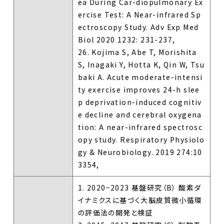
ea During Car-diopulmonary Ex
ercise Test: A Near-infrared Sp
ectroscopy Study. Adv Exp Med
Biol 2020 1232: 231-237,
26. Kojima S, Abe T, Morishita
S, Inagaki Y, Hotta K, Qin W, Tsu
baki A. Acute moderate-intensi
ty exercise improves 24-h slee
p deprivation-induced cognitiv
e decline and cerebral oxygena
tion: A near-infrared spectrosc
opy study. Respiratory Physiolo
gy & Neurobiology. 2019 274:10
3354,
1. 2020−2023 基盤研究（B） 酸素ダ
イナミクスに基づく大脳皮質微小循環
の評価法の開発と検証