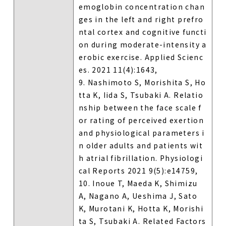
emoglobin concentration chan
ges in the left and right prefro
ntal cortex and cognitive functi
on during moderate-intensity a
erobic exercise. Applied Scienc
es. 2021 11(4):1643,
9. Nashimoto S, Morishita S, Ho
tta K, Iida S, Tsubaki A. Relatio
nship between the face scale f
or rating of perceived exertion
and physiological parameters i
n older adults and patients wit
h atrial fibrillation. Physiologi
cal Reports 2021 9(5):e14759,
10. Inoue T, Maeda K, Shimizu
A, Nagano A, Ueshima J, Sato
K, Murotani K, Hotta K, Morishi
ta S, Tsubaki A. Related Factors