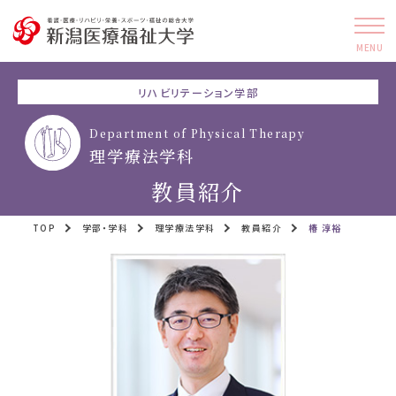
MENU
リハビリテーション学部
Department of Physical Therapy
理学療法学科
教員紹介
TOP
学部・学科
理学療法学科
教員紹介
椿 淳裕