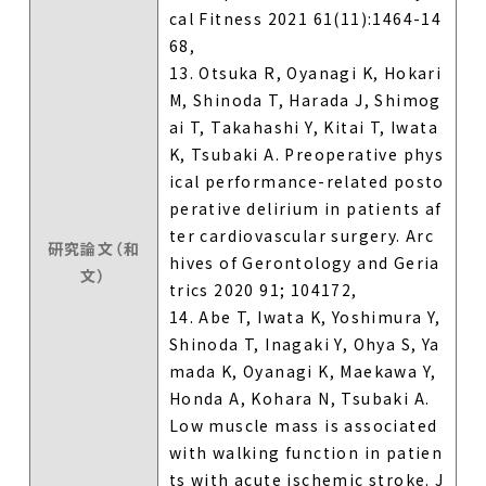
cal Fitness 2021 61(11):1464-14
68,
13. Otsuka R, Oyanagi K, Hokari
M, Shinoda T, Harada J, Shimog
ai T, Takahashi Y, Kitai T, Iwata
K, Tsubaki A. Preoperative phys
ical performance-related posto
perative delirium in patients af
ter cardiovascular surgery. Arc
研究論文（和
hives of Gerontology and Geria
文）
trics 2020 91; 104172,
14. Abe T, Iwata K, Yoshimura Y,
Shinoda T, Inagaki Y, Ohya S, Ya
mada K, Oyanagi K, Maekawa Y,
Honda A, Kohara N, Tsubaki A.
Low muscle mass is associated
with walking function in patien
ts with acute ischemic stroke. J