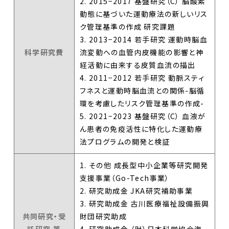
2. 2015−2017 基盤研究（C） 脳酸素
動態に基づいた運動療法の新しいリス
ク管理基準の作成 研究課題
3. 2013−2014 若手研究 運動時脳血
科学研究費
流変動への血管内皮機能の影響と神
経活動に由来する皮質血流の描出
4. 2011−2012 若手研究 動脈スティ
フネスと運動時脳血流との関係-脳循
環を考慮したリスク管理基準の作成-
5. 2021−2023 基盤研究（C） 血液が
ん患者の免疫活性に特化した運動療
法プログラムの開発と検証
1. その他 成長型中小企業等研究開発
支援事業（Go-Tech事業）
2. 研究助成金 JKA研究補助事業
3. 研究助成金 古川医療福祉設備振興
共同研究・受
財団研究助成
託研究 等
4. 研究助成金 （財）日本科学協会海