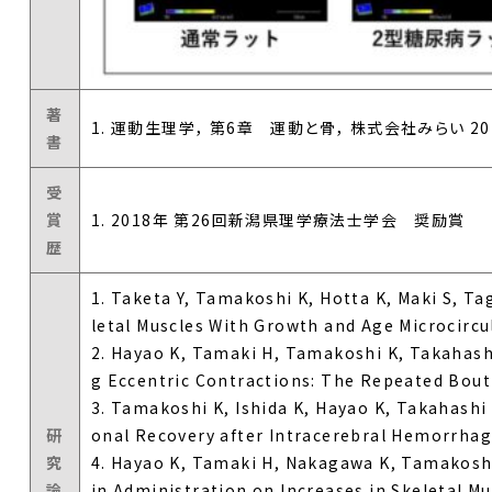
著
1. 運動生理学， 第6章 運動と骨， 株式会社みらい 202
書
受
賞
1. 2018年 第26回新潟県理学療法士学会 奨励賞
歴
1. Taketa Y, Tamakoshi K, Hotta K, Maki S, Ta
letal Muscles With Growth and Age Microcircul
2. Hayao K, Tamaki H, Tamakoshi K, Takahashi
g Eccentric Contractions: The Repeated Bout E
3. Tamakoshi K, Ishida K, Hayao K, Takahashi
研
onal Recovery after Intracerebral Hemorrhage 
究
4. Hayao K, Tamaki H, Nakagawa K, Tamakoshi 
論
in Administration on Increases in Skeletal M