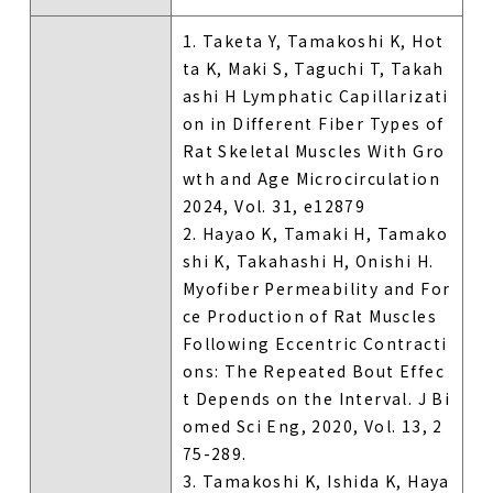
1. Taketa Y, Tamakoshi K, Hot
ta K, Maki S, Taguchi T, Takah
ashi H Lymphatic Capillarizati
on in Different Fiber Types of
Rat Skeletal Muscles With Gro
wth and Age Microcirculation
2024, Vol. 31, e12879
2. Hayao K, Tamaki H, Tamako
shi K, Takahashi H, Onishi H.
Myofiber Permeability and For
ce Production of Rat Muscles
Following Eccentric Contracti
ons: The Repeated Bout Effec
t Depends on the Interval. J Bi
omed Sci Eng, 2020, Vol. 13, 2
75-289.
3. Tamakoshi K, Ishida K, Haya