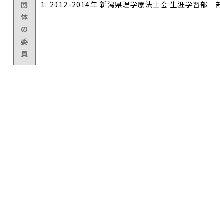
団
1. 2012-2014年 新潟県理学療法士会 生涯学習部 
体
の
委
員