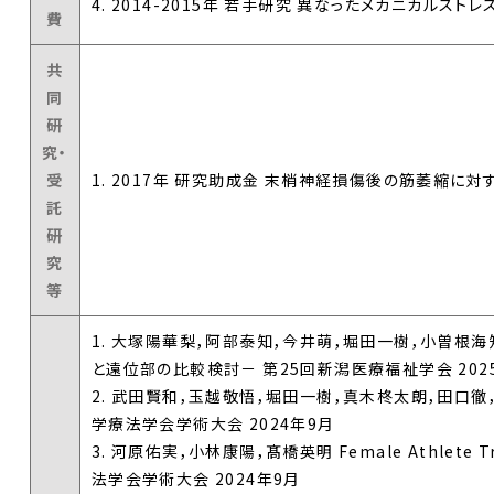
4. 2014-2015年 若手研究 異なったメカニカル
費
共
同
研
究・
受
1. 2017年 研究助成金 末梢神経損傷後の筋萎縮に対
託
研
究
等
1. 大塚陽華梨，阿部泰知，今井萌，堀田一樹，小曽根
と遠位部の比較検討－ 第25回新潟医療福祉学会 202
2. 武田賢和，玉越敬悟，堀田一樹，真木柊太朗，田口
学療法学会学術大会 2024年9月
3. 河原佑実，小林康陽，髙橋英明 Female Athl
法学会学術大会 2024年9月