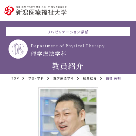
リハビリテーション学部
Department of Physical Therapy
理学療法学科
教員紹介
TOP
学部・学科
理学療法学科
教員紹介
髙橋 英明