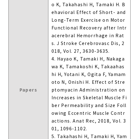
o K, Takahashi H, Tamaki H. B
ehavioral Effect of Short- and
Long-Term Exercise on Motor
Functional Recovery after Intr
acerebral Hemorrhage in Rat
s. J Stroke Cerebrovasc Dis, 2
018, Vol. 27, 3630-3635.
4. Hayao K, Tamaki H, Nakaga
wa K, Tamakoshi K, Takaahas
hi H, Yotani K, Ogita F, Yamam
oto N, Onishi H. Effect of Stre
Papers
ptomyacin Administration on
Increases in Skeletal Muscle Fi
ber Permeability and Size Foll
owing Eccentric Muscle Contr
actions. Anat Rec, 2018, Vol. 3
01, 1096-1102.
5. Takahashi H, Tamaki H, Yam