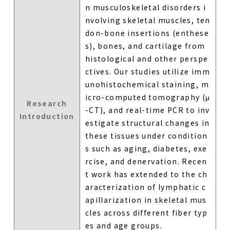
n musculoskeletal disorders i
nvolving skeletal muscles, ten
don-bone insertions (enthese
s), bones, and cartilage from
histological and other perspe
ctives. Our studies utilize imm
unohistochemical staining, m
icro-computed tomography (μ
Research
-CT), and real-time PCR to inv
Introduction
estigate structural changes in
these tissues under condition
s such as aging, diabetes, exe
rcise, and denervation. Recen
t work has extended to the ch
aracterization of lymphatic c
apillarization in skeletal mus
cles across different fiber typ
es and age groups.