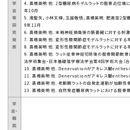
学
4. 髙橋英明 他. 2型糖尿病モデルラットの脛骨近位端に
会
年10月
等
5. 滝聖矢，小林天輝，玉越敬悟，髙橋英明. 肥満型2
研
9年11月
究
6. 髙橋英明 他. 末梢神経損傷後の筋萎縮に対する刺激
発
7. 髙橋英明 他. 変形性膝関節症モデルラットに対する
表
8. 髙橋英明 他. 変形性膝関節症モデルラットに対する
9. 髙橋英明 他. ラット坐骨神経切除後の脛骨関節軟骨
法学術集会・日本基礎理学療法学会第4回学術大会（合同学
10. 髙橋英明 他. Denervationがアキレス腱en
11. 髙橋英明 他. Denervationがアキレス腱e
12. 髙橋英明 他. 老齢期ラットの自発走運動が加齢性
13. 髙橋英明 他. 自然発症糖尿病ラットにおける脛骨
学
会・
職
能