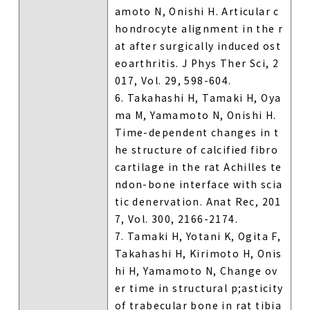
amoto N, Onishi H. Articular c
hondrocyte alignment in the r
at after surgically induced ost
eoarthritis. J Phys Ther Sci, 2
017, Vol. 29, 598-604.
6. Takahashi H, Tamaki H, Oya
ma M, Yamamoto N, Onishi H.
Time-dependent changes in t
he structure of calcified fibro
cartilage in the rat Achilles te
ndon-bone interface with scia
tic denervation. Anat Rec, 201
7, Vol. 300, 2166-2174.
7. Tamaki H, Yotani K, Ogita F,
Takahashi H, Kirimoto H, Onis
hi H, Yamamoto N, Change ov
er time in structural p;asticity
of trabecular bone in rat tibia