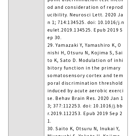
od and consideration of reprod
ucibility. Neurosci Lett. 2020 Ja
n 1; 714:134525. doi: 10.1016/j.n
eulet.2019.134525. Epub 2019 S
ep 30.
29. Yamazaki Y, Yamashiro K, O
nishi H, Otsuru N, Kojima S, Sai
to K, Sato D. Modulation of inhi
bitory function in the primary
somatosensory cortex and tem
poral discrimination threshold
induced by acute aerobic exerci
se. Behav Brain Res. 2020 Jan 1
3; 377:112253. doi: 10.1016/j.bb
r.2019.112253. Epub 2019 Sep 2
1.
30. Saito K, Otsuru N, Inukai Y,
Miyaguchi S, Yokota H, Kojima