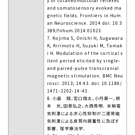
y of cutaneomuscular reflexes
and somatosensory evoked ma
gnetic fields. Frontiers in Hum
an Neuroscience. 2014 doi: 10.3
389/fnhum.2014.01023.
7. Kojima S, Onishi H, Sugawara
K, Kirimoto H, Suzuki M, Tamak
i H. Modulation of the cortical s
ilent period elicited by single-
and paired-pulse transcranial
magnetic stimulation. BMC Neu
rosci. 2013; 14:43. doi: 10.1186/
1471-2202-14-43.
8. 小島 翔，宮口翔太，小丹晋一，桐
本 光，田巻弘之，大西秀明． 末梢電
気刺激による求心性抑制が二連発磁
気刺激による皮質内興奮性に及ぼす
影響． 理学療法学．