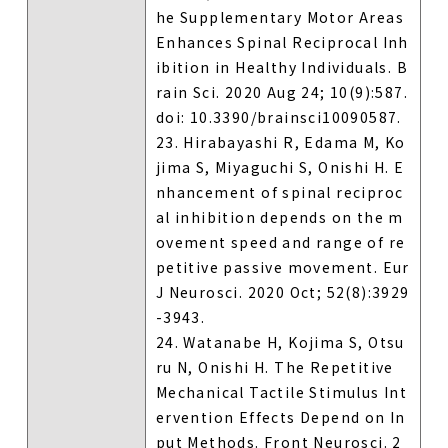
he Supplementary Motor Areas
Enhances Spinal Reciprocal Inh
ibition in Healthy Individuals. B
rain Sci. 2020 Aug 24; 10(9):587.
doi: 10.3390/brainsci10090587.
23. Hirabayashi R, Edama M, Ko
jima S, Miyaguchi S, Onishi H. E
nhancement of spinal reciproc
al inhibition depends on the m
ovement speed and range of re
petitive passive movement. Eur
J Neurosci. 2020 Oct; 52(8):3929
-3943.
24. Watanabe H, Kojima S, Otsu
ru N, Onishi H. The Repetitive
Mechanical Tactile Stimulus Int
ervention Effects Depend on In
put Methods. Front Neurosci. 2