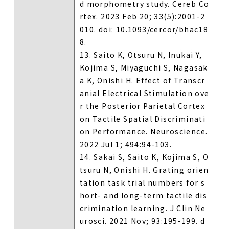
d morphometry study. Cereb Co
rtex. 2023 Feb 20; 33(5):2001-2
010. doi: 10.1093/cercor/bhac18
8.
13. Saito K, Otsuru N, Inukai Y,
Kojima S, Miyaguchi S, Nagasak
a K, Onishi H. Effect of Transcr
anial Electrical Stimulation ove
r the Posterior Parietal Cortex
on Tactile Spatial Discriminati
on Performance. Neuroscience.
2022 Jul 1; 494:94-103.
14. Sakai S, Saito K, Kojima S, O
tsuru N, Onishi H. Grating orien
tation task trial numbers for s
hort- and long-term tactile dis
crimination learning. J Clin Ne
urosci. 2021 Nov; 93:195-199. d