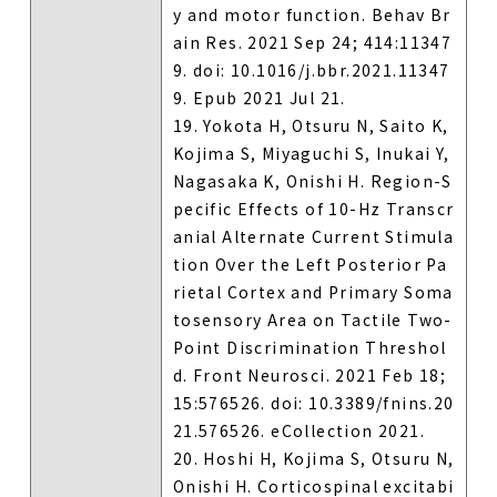
y and motor function. Behav Br
ain Res. 2021 Sep 24; 414:11347
9. doi: 10.1016/j.bbr.2021.11347
9. Epub 2021 Jul 21.
19. Yokota H, Otsuru N, Saito K,
Kojima S, Miyaguchi S, Inukai Y,
Nagasaka K, Onishi H. Region-S
pecific Effects of 10-Hz Transcr
anial Alternate Current Stimula
tion Over the Left Posterior Pa
rietal Cortex and Primary Soma
tosensory Area on Tactile Two-
Point Discrimination Threshol
d. Front Neurosci. 2021 Feb 18;
15:576526. doi: 10.3389/fnins.20
21.576526. eCollection 2021.
20. Hoshi H, Kojima S, Otsuru N,
Onishi H. Corticospinal excitabi