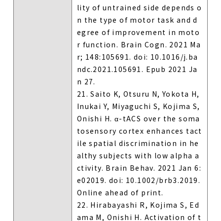
lity of untrained side depends o
n the type of motor task and d
egree of improvement in moto
r function. Brain Cogn. 2021 Ma
r; 148:105691. doi: 10.1016/j.ba
ndc.2021.105691. Epub 2021 Ja
n 27.
21. Saito K, Otsuru N, Yokota H,
Inukai Y, Miyaguchi S, Kojima S,
Onishi H. α-tACS over the soma
tosensory cortex enhances tact
ile spatial discrimination in he
althy subjects with low alpha a
ctivity. Brain Behav. 2021 Jan 6:
e02019. doi: 10.1002/brb3.2019.
Online ahead of print.
22. Hirabayashi R, Kojima S, Ed
ama M, Onishi H. Activation of t