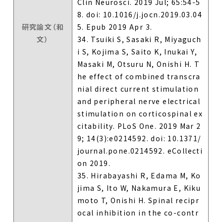
Clin Neurosci. 2019 Jul; 65:54-5
8. doi: 10.1016/j.jocn.2019.03.04
研究論文（和
5. Epub 2019 Apr 3.
文）
34. Tsuiki S, Sasaki R, Miyaguch
i S, Kojima S, Saito K, Inukai Y,
Masaki M, Otsuru N, Onishi H. T
he effect of combined transcra
nial direct current stimulation
and peripheral nerve electrical
stimulation on corticospinal ex
citability. PLoS One. 2019 Mar 2
9; 14(3):e0214592. doi: 10.1371/
journal.pone.0214592. eCollecti
on 2019.
35. Hirabayashi R, Edama M, Ko
jima S, Ito W, Nakamura E, Kiku
moto T, Onishi H. Spinal recipr
ocal inhibition in the co-contr