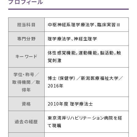
プロフィール
担当科目
中枢神経系理学療法学、臨床実習Ⅲ
専門分野
理学療法学、神経生理学
体性感覚機能，運動機能，脳活動，触
キーワード
覚刺激
学位・称号／
博士（保健学）／新潟医療福祉大学／
取得機関／取
2016年
得年
資格
2010年度 理学療法士
東京湾岸リハビリテーション病院を経
過去の経歴
て現職