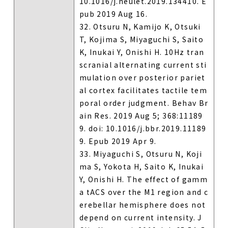
10.1016/j.neulet.2019.134410. E
pub 2019 Aug 16.
32. Otsuru N, Kamijo K, Otsuki
T, Kojima S, Miyaguchi S, Saito
K, Inukai Y, Onishi H. 10Hz tran
scranial alternating current sti
mulation over posterior pariet
al cortex facilitates tactile tem
poral order judgment. Behav Br
ain Res. 2019 Aug 5; 368:11189
9. doi: 10.1016/j.bbr.2019.11189
9. Epub 2019 Apr 9.
33. Miyaguchi S, Otsuru N, Koji
ma S, Yokota H, Saito K, Inukai
Y, Onishi H. The effect of gamm
a tACS over the M1 region and c
erebellar hemisphere does not
depend on current intensity. J