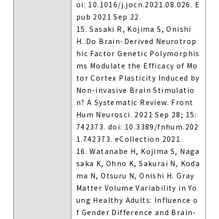
oi: 10.1016/j.jocn.2021.08.026. E
pub 2021 Sep 22.
15. Sasaki R, Kojima S, Onishi
H. Do Brain-Derived Neurotrop
hic Factor Genetic Polymorphis
ms Modulate the Efficacy of Mo
tor Cortex Plasticity Induced by
Non-invasive Brain Stimulatio
n? A Systematic Review. Front
Hum Neurosci. 2021 Sep 28; 15:
742373. doi: 10.3389/fnhum.202
1.742373. eCollection 2021.
16. Watanabe H, Kojima S, Naga
saka K, Ohno K, Sakurai N, Koda
ma N, Otsuru N, Onishi H. Gray
Matter Volume Variability in Yo
ung Healthy Adults: Influence o
f Gender Difference and Brain-