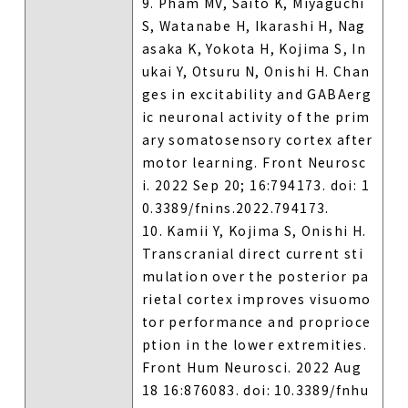
9. Pham MV, Saito K, Miyaguchi
S, Watanabe H, Ikarashi H, Nag
asaka K, Yokota H, Kojima S, In
ukai Y, Otsuru N, Onishi H. Chan
ges in excitability and GABAerg
ic neuronal activity of the prim
ary somatosensory cortex after
motor learning. Front Neurosc
i. 2022 Sep 20; 16:794173. doi: 1
0.3389/fnins.2022.794173.
10. Kamii Y, Kojima S, Onishi H.
Transcranial direct current sti
mulation over the posterior pa
rietal cortex improves visuomo
tor performance and proprioce
ption in the lower extremities.
Front Hum Neurosci. 2022 Aug
18 16:876083. doi: 10.3389/fnhu