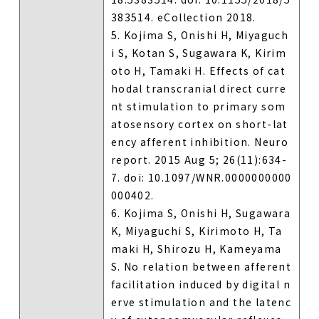
383514. eCollection 2018.
5. Kojima S, Onishi H, Miyaguch
i S, Kotan S, Sugawara K, Kirim
oto H, Tamaki H. Effects of cat
hodal transcranial direct curre
nt stimulation to primary som
atosensory cortex on short-lat
ency afferent inhibition. Neuro
report. 2015 Aug 5; 26(11):634-
7. doi: 10.1097/WNR.0000000000
000402.
6. Kojima S, Onishi H, Sugawara
K, Miyaguchi S, Kirimoto H, Ta
maki H, Shirozu H, Kameyama
S. No relation between afferent
facilitation induced by digital n
erve stimulation and the latenc