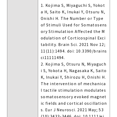
1. Kojima S, Miyaguchi S, Yokot
a H, Saito K, Inukai Y, Otsuru N,
Onishi H. The Number or Type
of Stimuli Used for Somatosens
ory Stimulation Affected the M
odulation of Corticospinal Exci
tability. Brain Sci. 2021 Nov 12;
11(11):1494. doi: 10.3390/brains
ci11111494.
2. Kojima S, Otsuru N, Miyaguch
i S, Yokota H, Nagasaka K, Saito
K, Inukai Y, Shirozu H, Onishi H.
The intervention of mechanica
l tactile stimulation modulates
somatosensory evoked magnet
ic fields and cortical oscillation
s. Eur J Neurosci. 2021 May; 53
(10):3433-3446. doi: 10.1111/ej