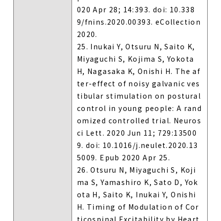
020 Apr 28; 14:393. doi: 10.338
9/fnins.2020.00393. eCollection
2020.
25. Inukai Y, Otsuru N, Saito K,
Miyaguchi S, Kojima S, Yokota
H, Nagasaka K, Onishi H. The af
ter-effect of noisy galvanic ves
tibular stimulation on postural
control in young people: A rand
omized controlled trial. Neuros
ci Lett. 2020 Jun 11; 729:13500
9. doi: 10.1016/j.neulet.2020.13
5009. Epub 2020 Apr 25.
26. Otsuru N, Miyaguchi S, Koji
ma S, Yamashiro K, Sato D, Yok
ota H, Saito K, Inukai Y, Onishi
H. Timing of Modulation of Cor
ticospinal Excitability by Heart