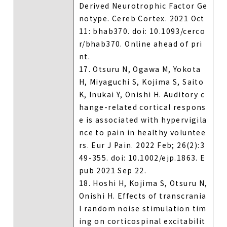
Derived Neurotrophic Factor Ge
notype. Cereb Cortex. 2021 Oct
11: bhab370. doi: 10.1093/cerco
r/bhab370. Online ahead of pri
nt.
17. Otsuru N, Ogawa M, Yokota
H, Miyaguchi S, Kojima S, Saito
K, Inukai Y, Onishi H. Auditory c
hange-related cortical respons
e is associated with hypervigila
nce to pain in healthy voluntee
rs. Eur J Pain. 2022 Feb; 26(2):3
49-355. doi: 10.1002/ejp.1863. E
pub 2021 Sep 22.
18. Hoshi H, Kojima S, Otsuru N,
Onishi H. Effects of transcrania
l random noise stimulation tim
ing on corticospinal excitabilit