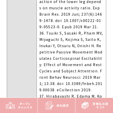
action of the lower leg depend
s on muscle activity ratio. Exp
Brain Res. 2019 Jun; 237(6):146
9-1478. doi: 10.1007/s00221-01
9-05523-0. Epub 2019 Mar 21.
36. Tsuiki S, Sasaki R, Pham MV,
Miyaguchi S, Kojima S, Saito K,
Inukai Y, Otsuru N, Onishi H. Re
petitive Passive Movement Mod
ulates Corticospinal Excitabilit
y: Effect of Movement and Rest
Cycles and Subject Attention. F
ront Behav Neurosci. 2019 Mar
1; 13:38. doi: 10.3389/fnbeh.201
9.00038. eCollection 2019.
37. Hirabayashi R, Edama M, Ko
jima S, Nakamura M, Ito W, Nak
オープン
受験生応援
資料請求
キャンパス
サイト
amura E, Kikumoto T, Onishi H.