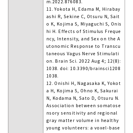
m.2022.876083.
11. Yokota H, Edama M, Hirabay
ashi R, Sekine C, Otsuru N, Sait
o K, Kojima S, Miyaguchi S, Onis
hi H. Effects of Stimulus Freque
ncy, Intensity, and Sex on the A
utonomic Response to Transcu
taneous Vagus Nerve Stimulati
on. Brain Sci. 2022 Aug 4; 12(8):
1038. doi: 10.3390/brainsci1208
1038.
12. Onishi H, Nagasaka K, Yokot
a H, Kojima S, Ohno K, Sakurai
N, Kodama N, Sato D, Otsuru N.
Association between somatose
nsory sensitivity and regional
gray matter volume in healthy
young volunteers: a voxel-base