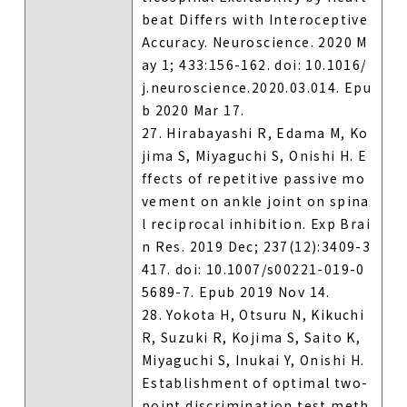
beat Differs with Interoceptive
Accuracy. Neuroscience. 2020 M
ay 1; 433:156-162. doi: 10.1016/
j.neuroscience.2020.03.014. Epu
b 2020 Mar 17.
27. Hirabayashi R, Edama M, Ko
jima S, Miyaguchi S, Onishi H. E
ffects of repetitive passive mo
vement on ankle joint on spina
l reciprocal inhibition. Exp Brai
n Res. 2019 Dec; 237(12):3409-3
417. doi: 10.1007/s00221-019-0
5689-7. Epub 2019 Nov 14.
28. Yokota H, Otsuru N, Kikuchi
R, Suzuki R, Kojima S, Saito K,
Miyaguchi S, Inukai Y, Onishi H.
Establishment of optimal two-
point discrimination test meth