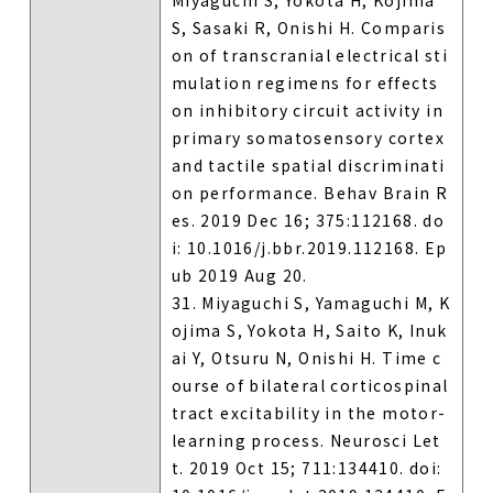
S, Sasaki R, Onishi H. Comparis
on of transcranial electrical sti
mulation regimens for effects
on inhibitory circuit activity in
primary somatosensory cortex
and tactile spatial discriminati
on performance. Behav Brain R
es. 2019 Dec 16; 375:112168. do
i: 10.1016/j.bbr.2019.112168. Ep
ub 2019 Aug 20.
31. Miyaguchi S, Yamaguchi M, K
ojima S, Yokota H, Saito K, Inuk
ai Y, Otsuru N, Onishi H. Time c
ourse of bilateral corticospinal
tract excitability in the motor-
learning process. Neurosci Let
t. 2019 Oct 15; 711:134410. doi: