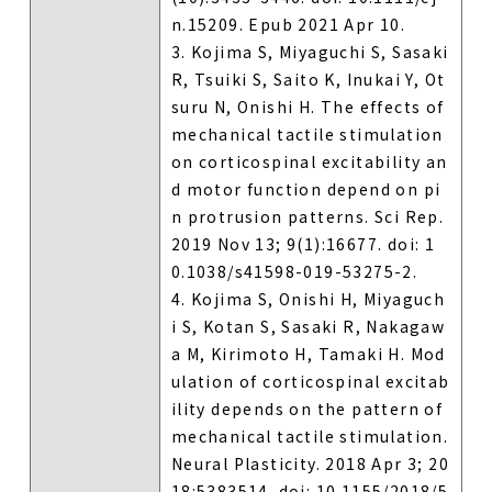
n.15209. Epub 2021 Apr 10.
3. Kojima S, Miyaguchi S, Sasaki
R, Tsuiki S, Saito K, Inukai Y, Ot
suru N, Onishi H. The effects of
mechanical tactile stimulation
on corticospinal excitability an
d motor function depend on pi
n protrusion patterns. Sci Rep.
2019 Nov 13; 9(1):16677. doi: 1
0.1038/s41598-019-53275-2.
4. Kojima S, Onishi H, Miyaguch
i S, Kotan S, Sasaki R, Nakagaw
a M, Kirimoto H, Tamaki H. Mod
ulation of corticospinal excitab
ility depends on the pattern of
mechanical tactile stimulation.
Neural Plasticity. 2018 Apr 3; 20
18:5383514. doi: 10.1155/2018/5