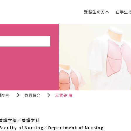
受験生の方へ
在学生
護学科
教員紹介
天賀谷 隆
看護学部／看護学科
Faculty of Nursing／Department of Nursing