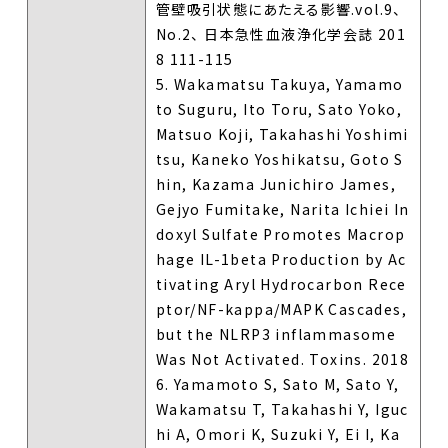
管壁吸引状態にあたえる影響.vol.9、
No.2、 日本急性血液浄化学会誌 201
8 111-115
5. Wakamatsu Takuya, Yamamo
to Suguru, Ito Toru, Sato Yoko,
Matsuo Koji, Takahashi Yoshimi
tsu, Kaneko Yoshikatsu, Goto S
hin, Kazama Junichiro James,
Gejyo Fumitake, Narita Ichiei In
doxyl Sulfate Promotes Macrop
hage IL-1beta Production by Ac
tivating Aryl Hydrocarbon Rece
ptor/NF-kappa/MAPK Cascades,
but the NLRP3 inflammasome
Was Not Activated. Toxins. 2018
6. Yamamoto S, Sato M, Sato Y,
Wakamatsu T, Takahashi Y, Iguc
hi A, Omori K, Suzuki Y, Ei I, Ka