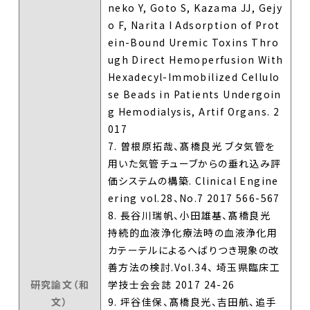
neko Y, Goto S, Kazama JJ, Gejy
o F, Narita I Adsorption of Prot
ein-Bound Uremic Toxins Thro
ugh Direct Hemoperfusion With
Hexadecyl-Immobilized Cellulo
se Beads in Patients Undergoin
g Hemodialysis, Artif Organs. 2
017
7. 曽根原拓哉、髙橋良光 ブタ気管を
用いた気管チューブからの垂れ込み評
価システムの構築. Clinical Engine
ering vol.28、No.7 2017 566-567
8. 長谷川瑞帆、小田雄基、髙橋良光
持続的血液浄化療法時の血液浄化用
カテーテルによるへばりつき現象の改
善方法の検討.Vol.34、 埼玉県臨床工
研究論文（和
学技士会会誌 2017 24-26
文）
9. 坪谷佳保、髙橋良光、吉田航、追手