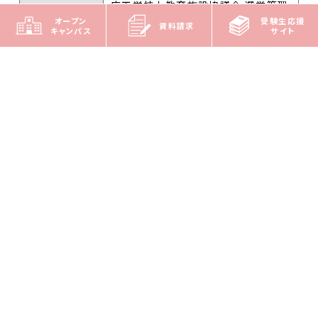
床工学技士教育施設協議会 選挙管理
オープン
受験生応援
委員
資料請求
キャンパス
サイト
3. 2021年～ 一般社団法人 日本臨
床工学技士教育施設協議会 試験委員
会副委員長
学会・職能団
4. 2018年～2022年 独立行政法人国
体の委員
際協力機構 国際緊急援助隊医療チ
ーム メディカルサプライ班 班員
5. 2016年～ 独立行政法人国際協力
機構 国際緊急援助隊医療チーム 医
療調整員
6. 2014年～ 一般社団法人 新潟県
臨床工学技士会 理事
7. 2012年～ 新潟急性血液浄化研究
会 世話人
公的機関（官
1. 2017年～ 総務省 信越地域の医
公庁等）の審
療機関における電波利用推進協議会