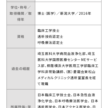
学位・称号／
取得機関／取
博士（医学）／新潟大学／2016年
得年
臨床工学技士
資格
透析技術認定士
呼吸療法認定士
埼玉医科大学病院血液浄化部、埼玉
医科大学国際医療センターMEサービ
ス部、桐蔭横浜大学医用工学部臨床工
過去の経歴
学科非常勤講師、（医）蒼龍会東松山
メディカルクリニック透析室室長を経
て現職
日本臨床工学技士会、日本急性血液
浄化学会、日本呼吸療法医学会、 日本
所属団体・学
透析医学会、日本アクセス医学会、日