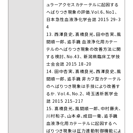
ュラーアクセスカテーテルに起因する
へばりつき現象の評価.Vol.6、No1、
日本急性血液浄化学会誌 2015 29-3
4
13. 西澤良史、髙橋良光、田中杏実、風
間順一郎、追手巍 血液浄化用カテー
テルのへばりつき現象の改善方法に関
する検討、No.43、 新潟県臨床工学技
士会会誌 2015 18-20
14. 田中杏実、髙橋良光、西澤良史、風
間順一郎、追手巍 非カフ型カテーテル
のへばりつき現象は手技により改善す
るか. Vol.4、No.2、 埼玉透析医学会
誌 2015 215-217
15. 髙橋良光、風間順一郎、中村藤夫、
川村和子、山本卓、成田一衛、追手巍
血液浄化用カテーテルに起因するへ
ばりつき現象は圧力連動制御機能によ