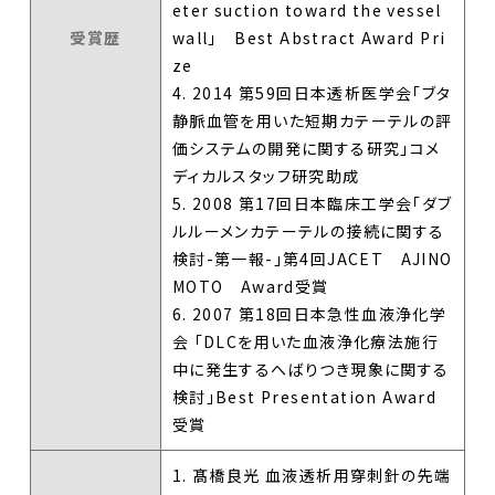
eter suction toward the vessel
受賞歴
wall」 Best Abstract Award Pri
ze
4. 2014 第59回日本透析医学会「ブタ
静脈血管を用いた短期カテーテルの評
価システムの開発に関する研究」コメ
ディカルスタッフ研究助成
5. 2008 第17回日本臨床工学会「ダブ
ルルーメンカテーテルの接続に関する
検討-第一報-」第4回JACET AJINO
MOTO Award受賞
6. 2007 第18回日本急性血液浄化学
会 「DLCを用いた血液浄化療法施行
中に発生するへばりつき現象に関する
検討」Best Presentation Award
受賞
1. 髙橋良光 血液透析用穿刺針の先端