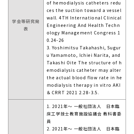
of hemodialysis catheters redu
ces the suction toward a vessel
wall. 4TH International Clinical
学会等研究発
Engineering And Health Techn
表
ology Management Congress 1
0.24-26
3. Yoshimitsu Takahashi, Sugur
u Yamamoto, Ichiei Narita, and
Takashi Oite The structure of h
emodialysis catheter may alter
the actual blood flow rate in he
modialysis therapy in vitro AKI
＆ CRRT 2021 2.28-3.5.
1. 2021年～ 一般社団法人 日本臨
床工学技士教育施設協議会 教科書委
員
2. 2021年～ 一般社団法人 日本臨