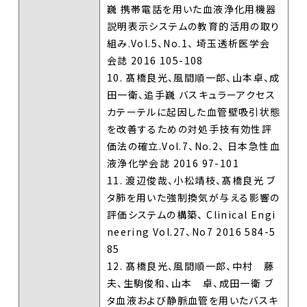
巍 携帯電話を用いた血液浄化用機器
説明表示システムの教育的活用の取り
組み.Vol.5、No.1、 埼玉透析医学会
会誌 2016 105-108
10. 髙橋良光、風間順一郎、山本卓、成
田一衛、追手巍 バスキュラーアクセス
カテーテルに起因した血管壁吸引状態
を改善するための対処手技有効性評
価法の確立.Vol.7、No.2、 日本急性血
液浄化学会誌 2016 97-101
11. 渡辺俊哉、小松靖枝、髙橋良光 ブ
タ肺を用いた強制換気が与える影響の
評価システムの構築、 Clinical Engi
neering Vol.27、No7 2016 584-5
85
12. 髙橋良光、風間順一郎、中村 藤
夫、生駒俊和、山本 卓、成田一衛 ブ
タ血液および静脈血管を用いたバスキ