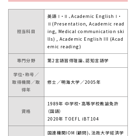
英語Ⅰ・Ⅱ、Academic EnglishⅠ・
Ⅱ(Presentation, Academic read
担当科目
ing, Medical communication ski
lls) , Academic English III (Acad
emic reading)
専門分野
第2言語習得理論、認知言語学
学位・称号／
取得機関／取
修士／明海大学／2005年
得年
1989年 中学校・高等学校教諭免許
資格
（国語）
2020年 TOEFL iBT104
国連機関IOM（顧問)、法政大学経済学