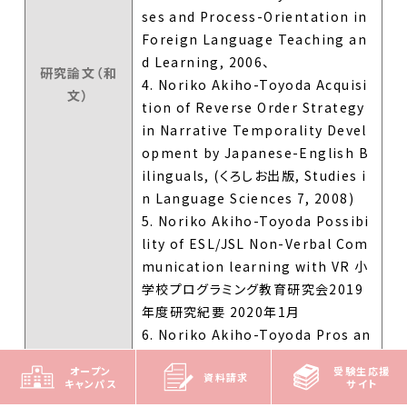
ses and Process-Orientation in
Foreign Language Teaching an
d Learning, 2006、
研究論文（和
4. Noriko Akiho-Toyoda Acquisi
文）
tion of Reverse Order Strategy
in Narrative Temporality Devel
opment by Japanese-English B
ilinguals, (くろしお出版, Studies i
n Language Sciences 7, 2008)
5. Noriko Akiho-Toyoda Possibi
lity of ESL/JSL Non-Verbal Com
munication learning with VR 小
学校プログラミング教育研究会2019
年度研究紀要 2020年1月
6. Noriko Akiho-Toyoda Pros an
d Cons: Teaching Japanese wit
オープン
受験生応援
資料請求
h Vocaloid songs, 国際教育研究所
キャンパス
サイト
紀要 第26号, 2020 他