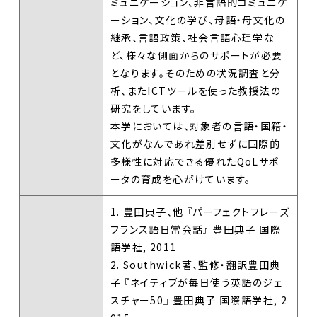
ミュニケーション、非言語的コミュニケ
ーション、文化の学び、母語・母文化の
継承、言語政策、社会言語心理学な
ど、様々な側面からのサポートが必要
となります。そのための状況調査と分
析、またICTツールを使った教授法の
研究をしています。
本学においては、対象者の言語・国籍・
文化がなんであれ差別せずに国際的
多様性に対応できる優れたQoLサポ
ータの育成を心がけています。
1. 豊田典子、他 『パーフェクトフレーズ
フランス語日常会話』 豊田典子 国際
語学社, 2011
2. Southwick著、監修・翻訳豊田典
子 『ネイティブが毎日使う英語のジェ
スチャー50』 豊田典子 国際語学社, 2