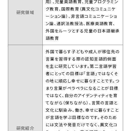
用）、児童英語教育、児童プログラミン
グ教育、国際教育（異文化コミュニケ
研究領域
ーション論）、非言語コミュニケーショ
ン論、通訳法教授法、医療英語教育、
外国をルーツとする児童の日本語継承
語教育
外国で暮らす子どもや成人が移住先の
言葉を習得する際の認知言語的側面
を主に研究しています。第二言語学習
者にとっての目標は「言語」ではなくそ
の地に順応し幸せに暮らすことです。つ
まり言葉がペラペラになることが目標
ではなく、自分のアイデンティティを育
てながら（保ちながら）、言質の言語と
文化に馴染み、働き、幸せに暮らすこと
が言語を学ぶ目標なのです。そのため
には文法や発音だけでなく、異文化コ
研究紹介