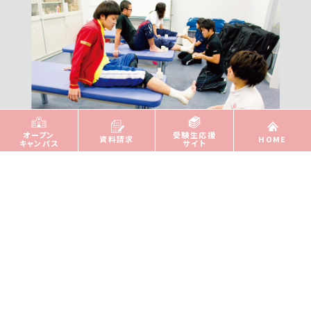
オープン
受験生応援
資料請求
HOME
キャンパス
サイト
コンディショニングエリア
各種物理療法機器やトレーニング機材を配置し、隣接
したトレーニングセンターと共に本学の強化指定クラ
ブ所属の選手達に対するトレーナーサポートの活動拠
点となります。