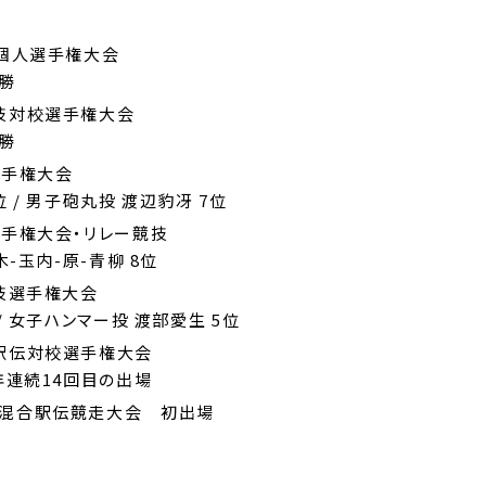
技個人選手権大会
勝
技対校選手権大会
勝
選手権大会
 / 男子砲丸投 渡辺豹冴 7位
選手権大会・リレー競技
木-玉内-原-青柳 8位
競技選手権大会
/ 女子ハンマー投 渡部愛生 5位
駅伝対校選手権大会
年連続14回目の出場
女混合駅伝競走大会 初出場