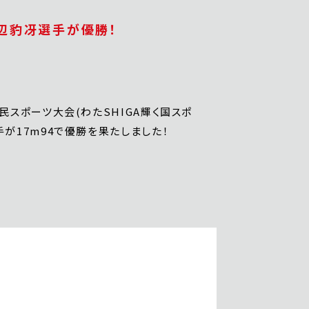
辺豹冴選手が優勝！
国民スポーツ大会(わたSHIGA輝く国スポ
手が17m94で優勝を果たしました！